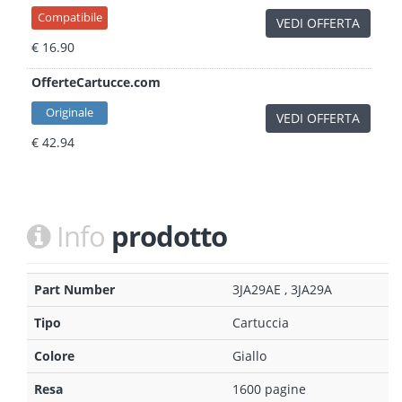
Compatibile
VEDI OFFERTA
€ 16.90
OfferteCartucce.com
Originale
VEDI OFFERTA
€ 42.94
Info
prodotto
Part Number
3JA29AE , 3JA29A
Tipo
Cartuccia
Colore
Giallo
Resa
1600 pagine