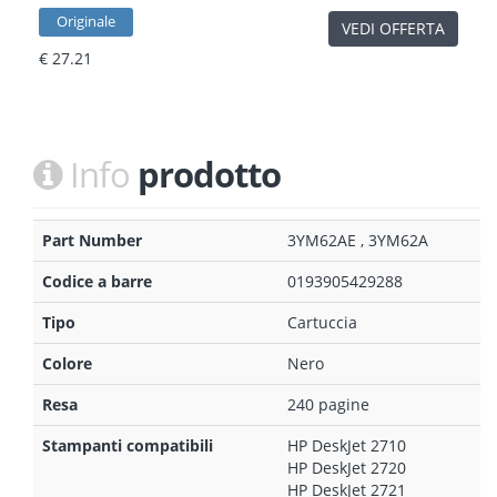
Originale
VEDI OFFERTA
€ 27.21
Info
prodotto
Part Number
3YM62AE , 3YM62A
Codice a barre
0193905429288
Tipo
Cartuccia
Colore
Nero
Resa
240 pagine
Stampanti compatibili
HP DeskJet 2710
HP DeskJet 2720
HP DeskJet 2721