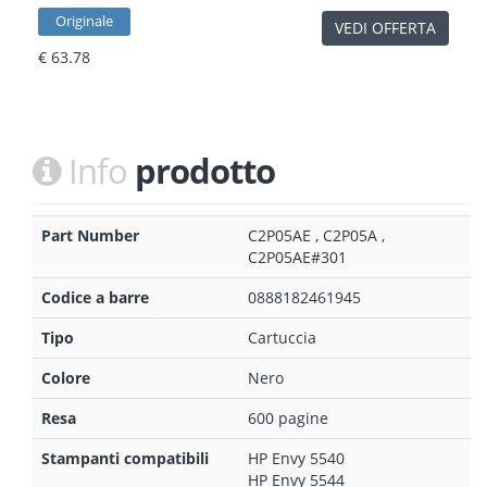
Originale
VEDI OFFERTA
€ 63.78
Info
prodotto
Part Number
C2P05AE , C2P05A ,
C2P05AE#301
Codice a barre
0888182461945
Tipo
Cartuccia
Colore
Nero
Resa
600 pagine
Stampanti compatibili
HP Envy 5540
HP Envy 5544