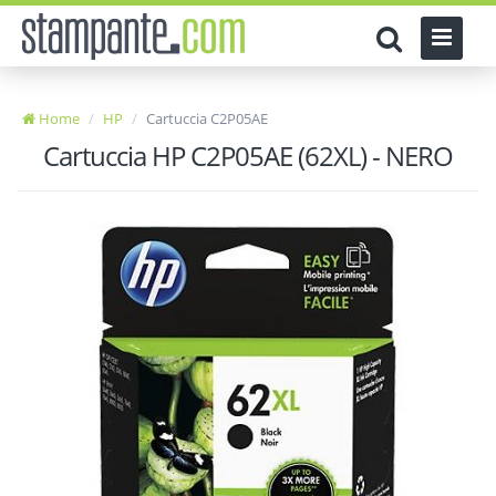
Home
HP
Cartuccia C2P05AE
Cartuccia HP C2P05AE (62XL) - NERO