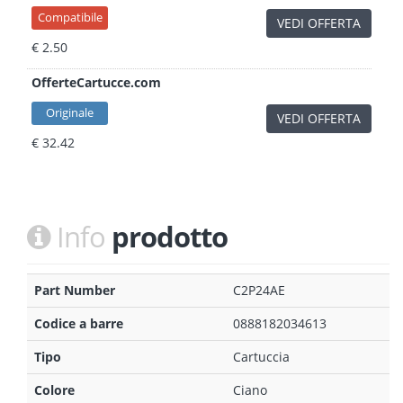
Compatibile
VEDI OFFERTA
€ 2.50
OfferteCartucce.com
Originale
VEDI OFFERTA
€ 32.42
Info
prodotto
Part Number
C2P24AE
Codice a barre
0888182034613
Tipo
Cartuccia
Colore
Ciano