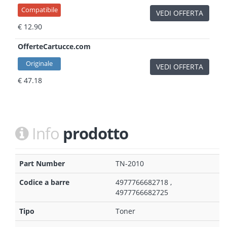
Compatibile
VEDI OFFERTA
€ 12.90
OfferteCartucce.com
Originale
VEDI OFFERTA
€ 47.18
Info
prodotto
Part Number
TN-2010
Codice a barre
4977766682718 ,
4977766682725
Tipo
Toner