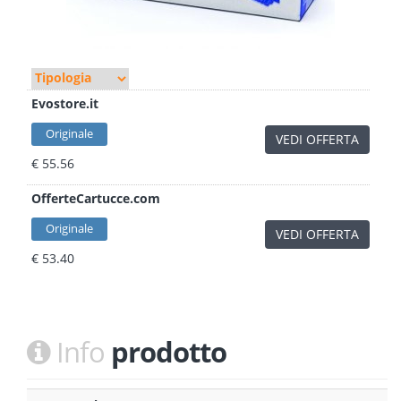
Evostore.it
Originale
VEDI OFFERTA
€ 55.56
OfferteCartucce.com
Originale
VEDI OFFERTA
€ 53.40
Info
prodotto