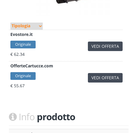
Evostore.it
Originale
VEDI OFFERTA
€ 62.34
OfferteCartucce.com
Originale
VEDI OFFERTA
€ 55.67
Info
prodotto