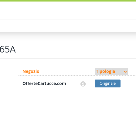
065A
Negozio
OfferteCartucce.com
Originale