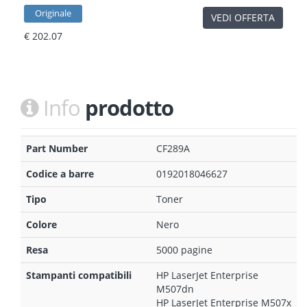
Originale
VEDI OFFERTA
€ 202.07
Info
prodotto
Part Number
CF289A
Codice a barre
0192018046627
Tipo
Toner
Colore
Nero
Resa
5000 pagine
Stampanti compatibili
HP LaserJet Enterprise
M507dn
HP LaserJet Enterprise M507x