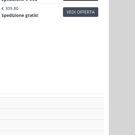
€ 309.80
VEDI OFFERTA
Sped
izione
gratis!