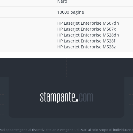
Nero
10000 pagine
HP LaserJet Enterprise M507dn
HP LaserJet Enterprise M507x
HP LaserJet Enterprise M528dn
HP LaserJet Enterprise M528f
HP LaserJet Enterprise M528z
zzati appartengono ai rispettivi titolari e vengono utilizzati al solo scopo di individuare