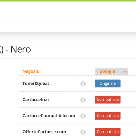
) - Nero
Negozio
TonerStyle.it
Originale
CartucceIn.it
Compatibile
CartucceCompatibili.com
Compatibile
OfferteCartucce.com
Compatibile