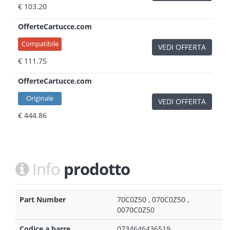
€ 103.20
OfferteCartucce.com
Compatibile
VEDI OFFERTA
€ 111.75
OfferteCartucce.com
Originale
VEDI OFFERTA
€ 444.86
Info
prodotto
Part Number
70C0Z50 , 070C0Z50 ,
0070C0Z50
Codice a barre
0734646436519