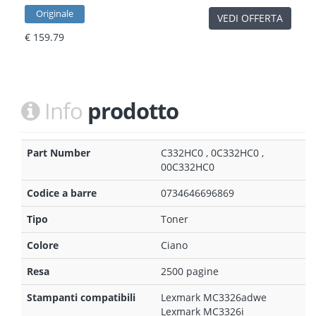
Originale
VEDI OFFERTA
€ 159.79
Info
prodotto
Part Number
C332HC0 , 0C332HC0 ,
00C332HC0
Codice a barre
0734646696869
Tipo
Toner
Colore
Ciano
Resa
2500 pagine
Stampanti compatibili
Lexmark MC3326adwe
Lexmark MC3326i