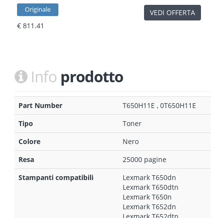
Originale
VEDI OFFERTA
€ 811.41
Info
prodotto
Part Number
T650H11E , 0T650H11E
Tipo
Toner
Colore
Nero
Resa
25000 pagine
Stampanti compatibili
Lexmark T650dn
Lexmark T650dtn
Lexmark T650n
Lexmark T652dn
Lexmark T652dtn