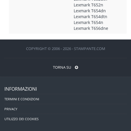
Lexmark T652n
Lexmark T654dn
Lexmark T654dtn
Lexmark T654n
Lexmark T656dne
COPYRIGHT © 2006 - 2026 - STAMPANTE.COM
TORNA SU
INFORMAZIONI
TERMINI E CONDIZIONI
PRIVACY
UTILIZZO DEI COOKIES