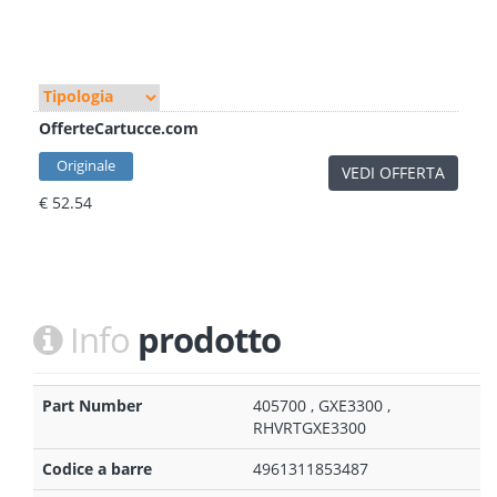
OfferteCartucce.com
Originale
VEDI OFFERTA
€ 52.54
Info
prodotto
Part Number
405700 , GXE3300 ,
RHVRTGXE3300
Codice a barre
4961311853487