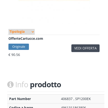
OfferteCartucce.com
Originale
VEDI OFFERTA
€ 90.56
Info
prodotto
Part Number
406837 , SP1200EK
Codice a barre
4961311863806