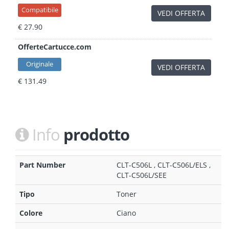
Compatibile
VEDI OFFERTA
€ 27.90
OfferteCartucce.com
Originale
VEDI OFFERTA
€ 131.49
Info
prodotto
Part Number
CLT-C506L , CLT-C506L/ELS ,
CLT-C506L/SEE
Tipo
Toner
Colore
Ciano