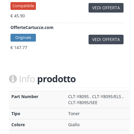
Compatibile
VEDI OFFERTA
€ 45.90
OfferteCartucce.com
Originale
VEDI OFFERTA
€ 147.77
Info
prodotto
Part Number
CLT-Y809S , CLT-Y809S/ELS ,
CLT-Y809S/SEE
Tipo
Toner
Colore
Giallo