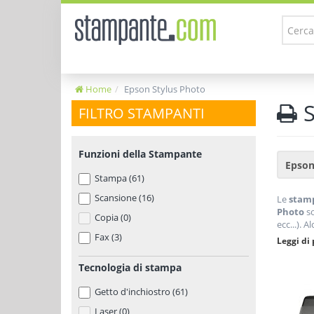
Home
Epson Stylus Photo
S
FILTRO STAMPANTI
Funzioni della Stampante
Stampa (61)
Scansione (16)
Le
stamp
Photo
so
Copia (0)
ecc...). A
Fax (3)
stampanti
Leggi di 
ottenere 
Tecnologia di stampa
Getto d'inchiostro (61)
Laser (0)