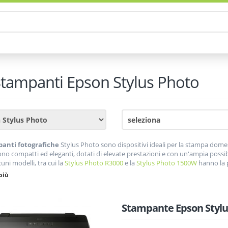
tampanti
Epson Stylus Photo
anti fotografiche
Stylus Photo sono dispositivi ideali per la stampa domes
no compatti ed eleganti, dotati di elevate prestazioni e con un'ampia possibi
lcuni modelli, tra cui la
Stylus Photo R3000
e la
Stylus Photo 1500W
hanno la p
 fotografiche stampano in esacromia (6 colori) ad eccezione di alcuni modell
più
migliori tonalità di nero (nero opaco, nero photo, nero chiaro, nero molto ch
Stampante Epson Stylu