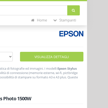
Home
Stampanti
VISUALIZZA DETTAGLI
tica di fotografie ed immagini. I modelli
Epson Stylus
lità di connessione (memorie esterne, wi-fi, pictbridge
ossibilità di stampare su formato A3 e A3 plus. Queste
i che utilizzano fino a 9
cartucce d'inchiostro
per
iaro).
s Photo 1500W