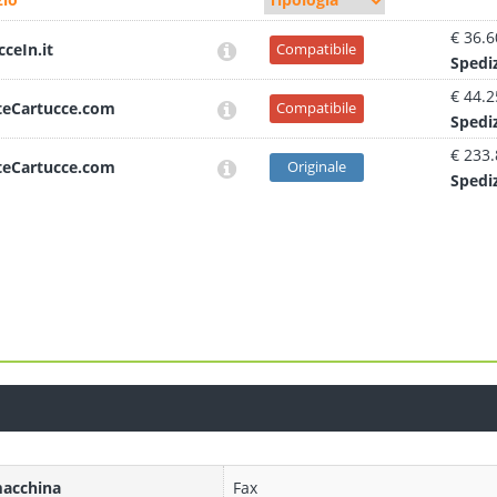
€ 36.6
cceIn.it
Compatibile
Sped
i
€ 44.2
teCartucce.com
Compatibile
Sped
i
€ 233
teCartucce.com
Originale
Sped
i
macchina
Fax