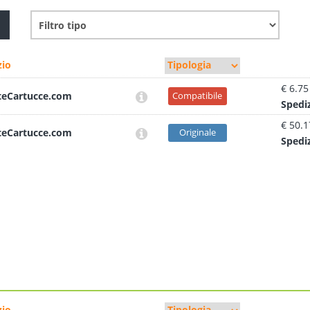
io
€ 6.75
teCartucce.com
Compatibile
Sped
i
€ 50.1
teCartucce.com
Originale
Sped
i
io