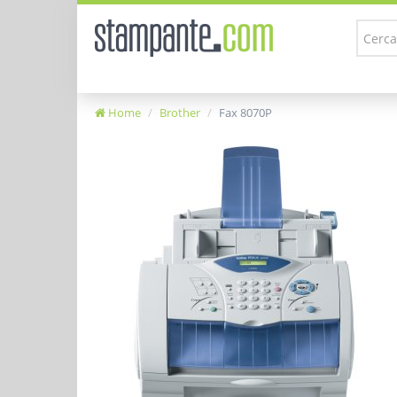
Home
Brother
Fax 8070P