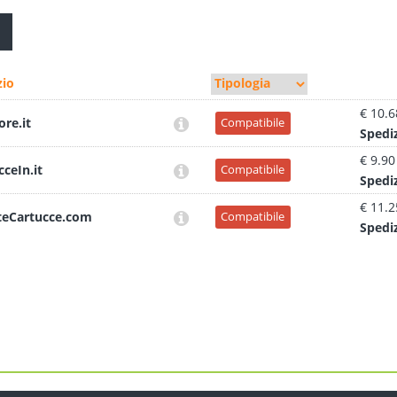
io
€ 10.6
ore.it
Compatibile
Sped
i
€ 9.90
cceIn.it
Compatibile
Sped
i
€ 11.2
teCartucce.com
Compatibile
Sped
i