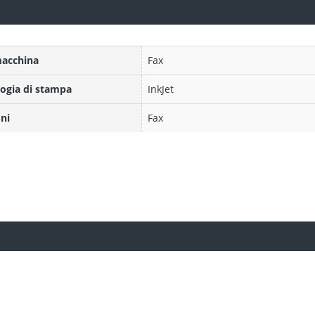
macchina
Fax
ogia di stampa
InkJet
ni
Fax