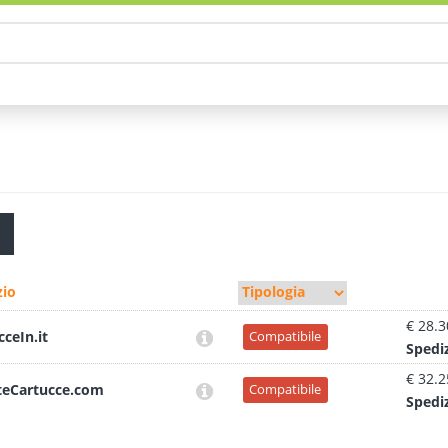
io
€ 28.3
cceIn.it
Compatibile
Sped
i
€ 32.2
teCartucce.com
Compatibile
Sped
i