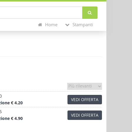
Home
Stampanti
0
VEDI OFFERTA
zione
€ 4.20
5
VEDI OFFERTA
zione
€ 4.90