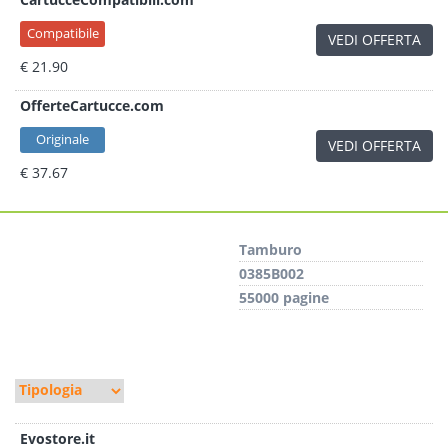
Compatibile
VEDI OFFERTA
€ 21.90
OfferteCartucce.com
Originale
VEDI OFFERTA
€ 37.67
Tamburo
0385B002
55000 pagine
Evostore.it