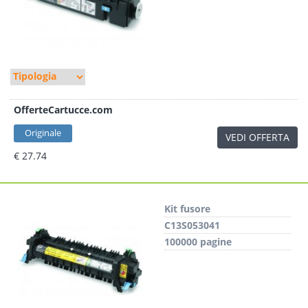
OfferteCartucce.com
Originale
VEDI OFFERTA
€ 27.74
Kit fusore
C13S053041
100000 pagine