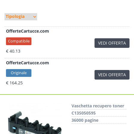
OfferteCartucce.com
Compatibile
VEDI OFFERTA
€ 40.13
OfferteCartucce.com
Originale
VEDI OFFERTA
€ 164.25
Vaschetta recupero toner
C13S050595
36000 pagine