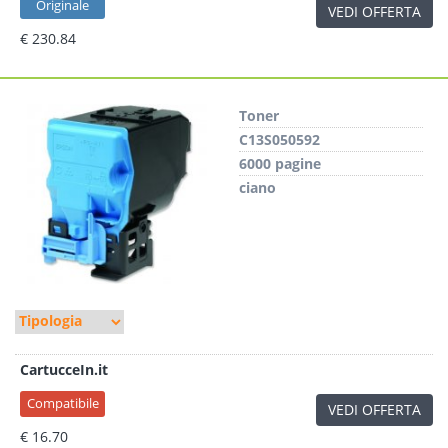
Originale
VEDI OFFERTA
€ 230.84
Toner
C13S050592
6000 pagine
ciano
CartucceIn.it
Compatibile
VEDI OFFERTA
€ 16.70