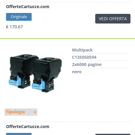
OfferteCartucce.com
Originale
VEDI OFFERTA
€ 170.67
Multipack
C13S050594
2x6000 pagine
nero
OfferteCartucce.com