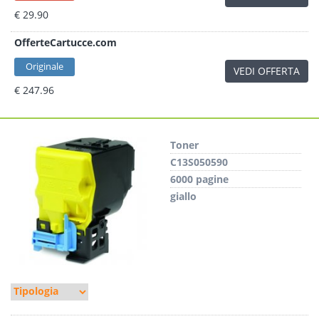
€ 29.90
OfferteCartucce.com
Originale
VEDI OFFERTA
€ 247.96
Toner
C13S050590
6000 pagine
giallo