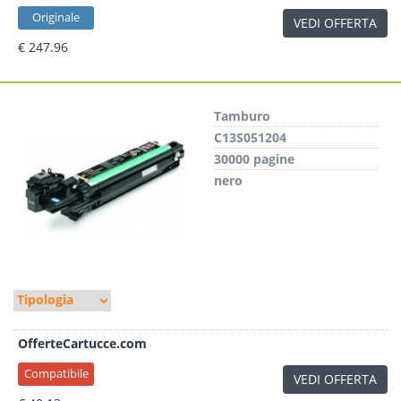
Originale
VEDI OFFERTA
€ 247.96
Tamburo
C13S051204
30000 pagine
nero
OfferteCartucce.com
Compatibile
VEDI OFFERTA