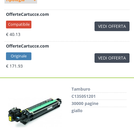
OfferteCartucce.com
Compatibile
VEDI OFFERTA
€ 40.13
OfferteCartucce.com
Originale
VEDI OFFERTA
€ 171.93
Tamburo
C13S051201
30000 pagine
giallo