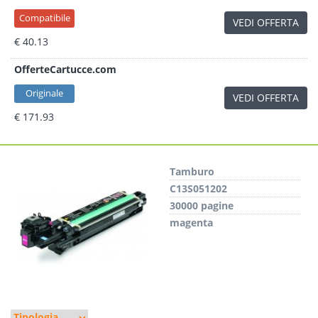
Compatibile
VEDI OFFERTA
€ 40.13
OfferteCartucce.com
Originale
VEDI OFFERTA
€ 171.93
Tamburo
C13S051202
30000 pagine
magenta