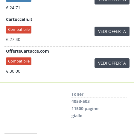
€ 24.71
CartucceIn.it
Compatibile
VEDI OFFERTA
€ 27.40
OfferteCartucce.com
Compatibile
VEDI OFFERTA
€ 30.00
Toner
4053-503
11500 pagine
giallo