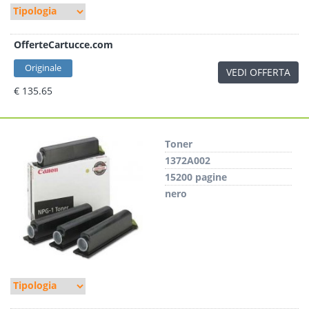
OfferteCartucce.com
Originale
VEDI OFFERTA
€ 135.65
Toner
1372A002
15200 pagine
nero