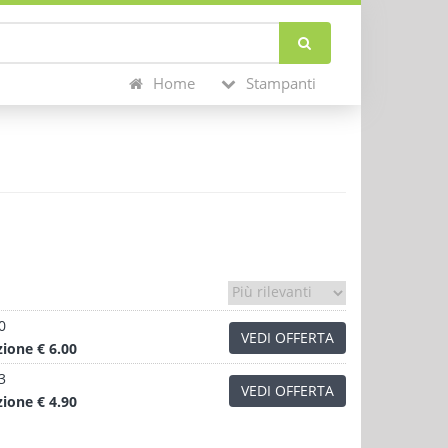
Home
Stampanti
0
VEDI OFFERTA
zione
€ 6.00
3
VEDI OFFERTA
zione
€ 4.90