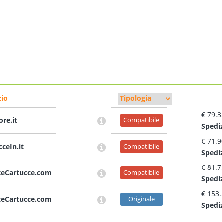
io
€ 79.3
ore.it
Compatibile
Sped
i
€ 71.9
cceIn.it
Compatibile
Sped
i
€ 81.7
teCartucce.com
Compatibile
Sped
i
€ 153
teCartucce.com
Originale
Sped
i