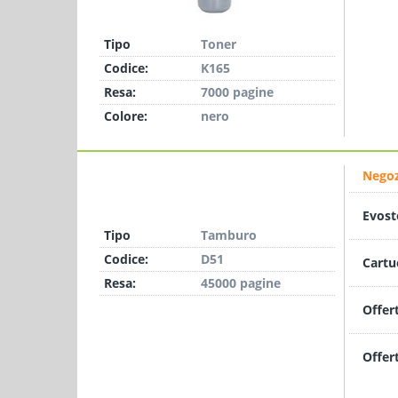
Tipo
Toner
Codice:
K165
Resa:
7000 pagine
Colore:
nero
Negoz
Evost
Tipo
Tamburo
Codice:
D51
Cartu
Resa:
45000 pagine
Offer
Offer