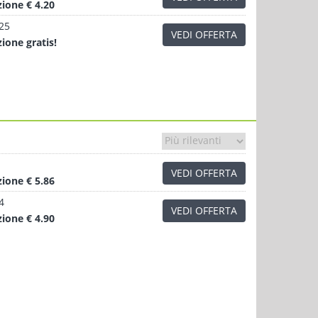
zione
€ 4.20
.25
VEDI OFFERTA
zione
gratis!
VEDI OFFERTA
zione
€ 5.86
4
VEDI OFFERTA
zione
€ 4.90