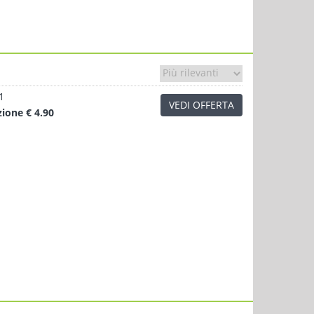
1
VEDI OFFERTA
zione
€ 4.90