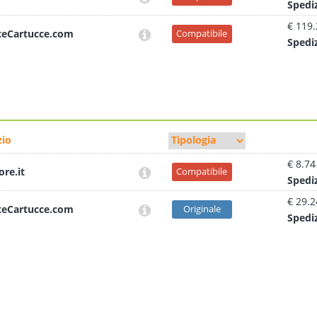
Sped
i
€ 119
teCartucce.com
Compatibile
Sped
i
io
€ 8.74
ore.it
Compatibile
Sped
i
€ 29.2
teCartucce.com
Originale
Sped
i