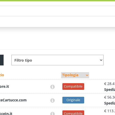
io
€ 28.4
ore.it
Compatibile
Sped
i
€ 56.3
teCartucce.com
Originale
Sped
i
€ 113
cceIn.it
Compatibile