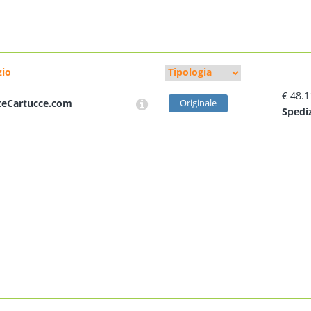
io
€ 48.1
teCartucce.com
Originale
Sped
i