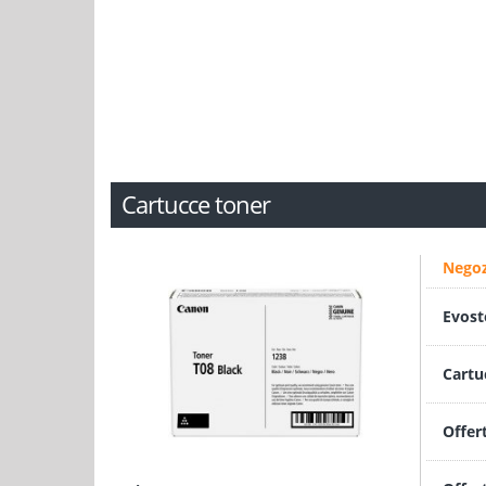
Cartucce toner
Negoz
Evost
Cartu
Offer