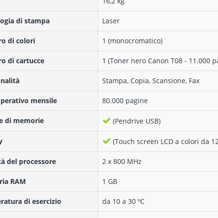
16,2 kg
ogia di stampa
Laser
 di colori
1 (monocromatico)
 di cartucce
1 (Toner nero Canon T08 - 11.000 p
nalità
Stampa, Copia, Scansione, Fax
operativo mensile
80.000 pagine
e di memorie
(Pendrive USB)
y
(Touch screen LCD a colori da 12
tà del processore
2 x 800 MHz
ia RAM
1 GB
atura di esercizio
da 10 a 30 ºC