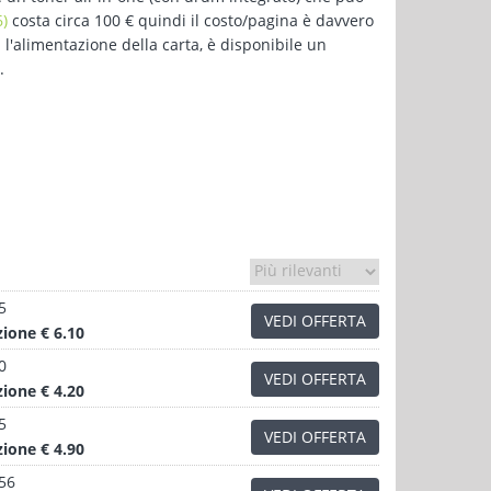
)
costa circa 100 € quindi il costo/pagina è davvero
l'alimentazione della carta, è disponibile un
.
5
VEDI OFFERTA
zione
€ 6.10
0
VEDI OFFERTA
zione
€ 4.20
5
VEDI OFFERTA
zione
€ 4.90
.56