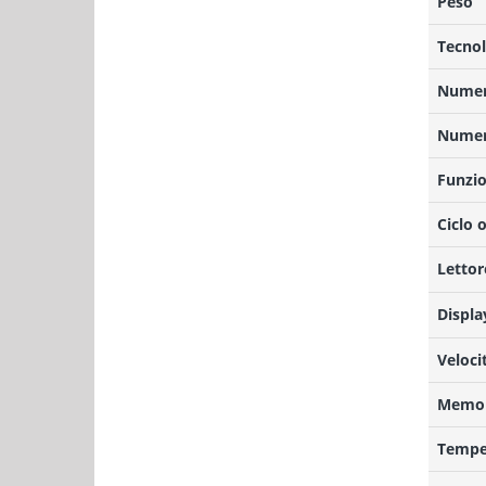
Peso
Tecnol
Numero
Numero
Funzio
Ciclo 
Lettor
Displa
Veloci
Memor
Temper