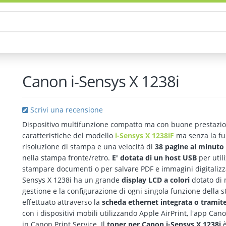
Canon i-Sensys X 1238i
Scrivi una recensione
Dispositivo multifunzione compatto ma con buone prestazio
caratteristiche del modello
i-Sensys X 1238iF
ma senza la fu
risoluzione di stampa e una velocità di
38 pagine al minuto 
nella stampa fronte/retro.
E' dotata di un host USB
per util
stampare documenti o per salvare PDF e immagini digitaliz
Sensys X 1238i ha un grande
display LCD a colori
dotato di
gestione e la configurazione di ogni singola funzione della 
effettuato attraverso la
scheda ethernet integrata o tramite
con i dispositivi mobili utilizzando Apple AirPrint, l'app C
in Canon Print Service. Il
toner per Canon i-Sensys X 1238i
è