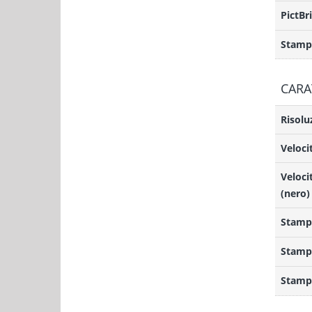
PictBr
Stampa
CARA
Risolu
Veloci
Veloci
(nero)
Stampa
Stamp
Stamp