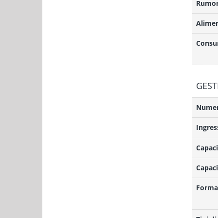
Rumor
Alime
Consu
GEST
Numero
Ingres
Capaci
Capaci
Format