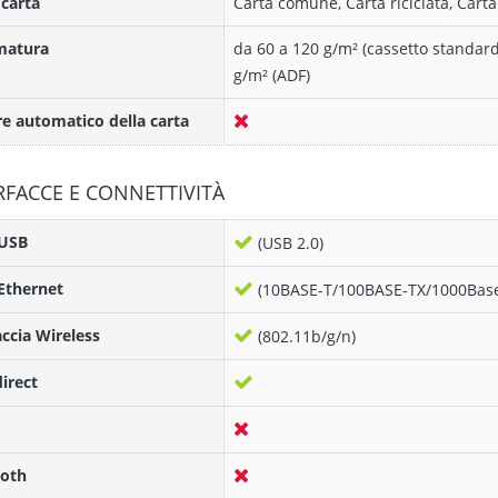
 carta
Carta comune, Carta riciclata, Carta 
atura
da 60 a 120 g/m² (cassetto standard
g/m² (ADF)
e automatico della carta
RFACCE E CONNETTIVITÀ
 USB
(USB 2.0)
Ethernet
(10BASE-T/100BASE-TX/1000Base
accia Wireless
(802.11b/g/n)
direct
ooth