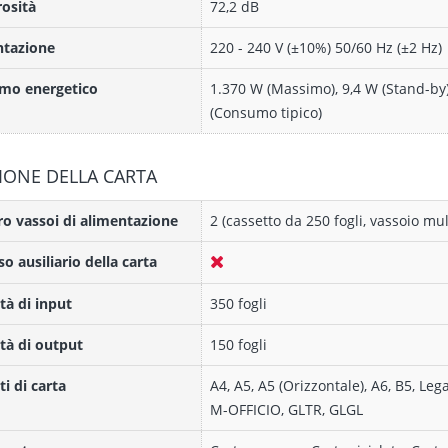
osità
72,2 dB
ntazione
220 - 240 V (±10%) 50/60 Hz (±2 Hz)
mo energetico
1.370 W (Massimo), 9,4 W (Stand-by
(Consumo tipico)
IONE DELLA CARTA
 vassoi di alimentazione
2 (cassetto da 250 fogli, vassoio mul
so ausiliario della carta
tà di input
350 fogli
tà di output
150 fogli
i di carta
A4, A5, A5 (Orizzontale), A6, B5, Leg
M-OFFICIO, GLTR, GLGL