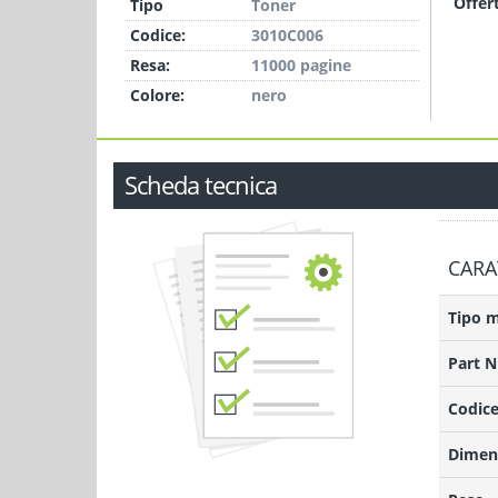
Offer
Tipo
Toner
Codice:
3010C006
Resa:
11000 pagine
Colore:
nero
Scheda tecnica
CARA
Tipo 
Part 
Codice
Dimens