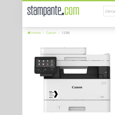
Home
Canon
1238i