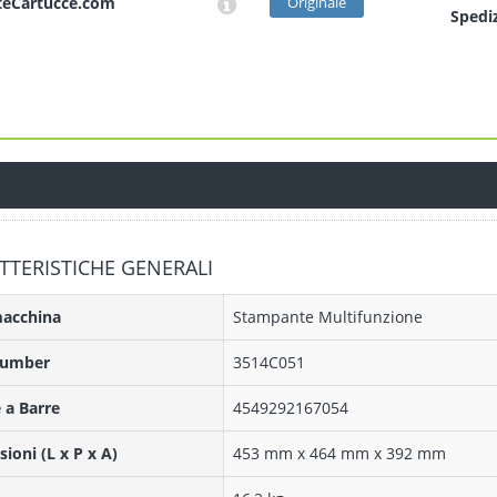
teCartucce.com
Originale
Sped
i
TTERISTICHE GENERALI
macchina
Stampante Multifunzione
Number
3514C051
 a Barre
4549292167054
ioni (L x P x A)
453 mm x 464 mm x 392 mm