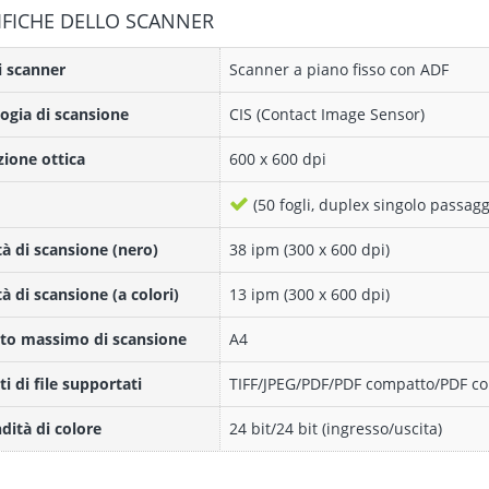
IFICHE DELLO SCANNER
i scanner
Scanner a piano fisso con ADF
ogia di scansione
CIS (Contact Image Sensor)
zione ottica
600 x 600 dpi
(50 fogli, duplex singolo passagg
tà di scansione (nero)
38 ipm (300 x 600 dpi)
tà di scansione (a colori)
13 ipm (300 x 600 dpi)
to massimo di scansione
A4
i di file supportati
TIFF/JPEG/PDF/PDF compatto/PDF con
dità di colore
24 bit/24 bit (ingresso/uscita)