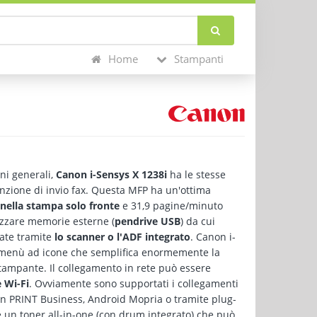
Home
Stampanti
ni generali,
Canon i-Sensys X 1238i
ha le stesse
nzione di invio fax. Questa MFP ha un'ottima
nella stampa solo fronte
e 31,9 pagine/minuto
izzare memorie esterne (
pendrive USB
) da cui
zate tramite
lo scanner o l'ADF integrato
. Canon i-
 menù ad icone che semplifica enormemente la
stampante. Il collegamento in rete può essere
 Wi-Fi
. Ovviamente sono supportati i collegamenti
anon PRINT Business, Android Mopria o tramite plug-
 un toner all-in-one (con drum integrato) che può