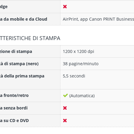
idge
 da mobile e da Cloud
AirPrint, app Canon PRINT Business
TTERISTICHE DI STAMPA
zione di stampa
1200 x 1200 dpi
tà di stampa (nero)
38 pagine/minuto
tà della prima stampa
5,5 secondi
 fronte/retro
(Automatica)
a senza bordi
a su CD e DVD