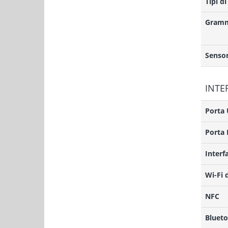
Tipi di
Gramm
Sensor
INTE
Porta
Porta 
Interf
Wi-Fi 
NFC
Bluet