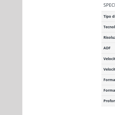
SPEC
Tipo d
Tecnol
Risolu
ADF
Veloci
Veloci
Forma
Format
Profon