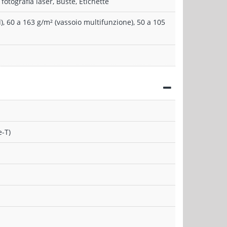
fotografia laser, Buste, Etichette
), 60 a 163 g/m² (vassoio multifunzione), 50 a 105
-T)