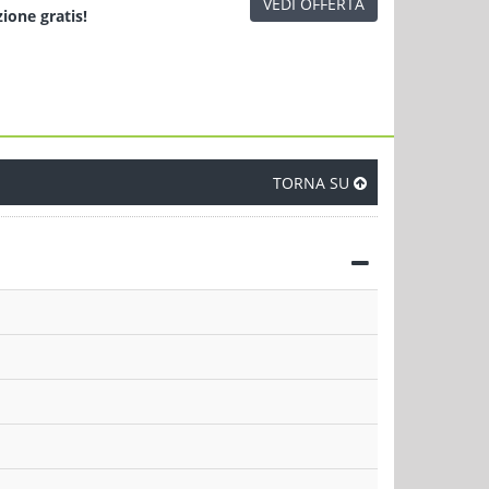
VEDI OFFERTA
zione
gratis!
TORNA SU