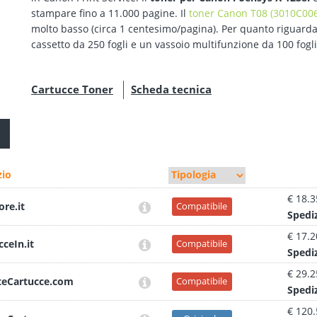
stampare fino a 11.000 pagine. Il
toner Canon T08 (3010C006
molto basso (circa 1 centesimo/pagina). Per quanto riguarda 
cassetto da 250 fogli e un vassoio multifunzione da 100 fogli
Cartucce Toner
Scheda tecnica
io
€ 18.3
ore.it
Compatibile
Sped
i
€ 17.2
cceIn.it
Compatibile
Sped
i
€ 29.2
teCartucce.com
Compatibile
Sped
i
€ 120