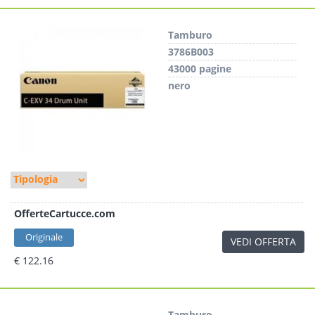
Tamburo
3786B003
43000 pagine
nero
OfferteCartucce.com
Originale
VEDI OFFERTA
€ 122.16
Tamburo