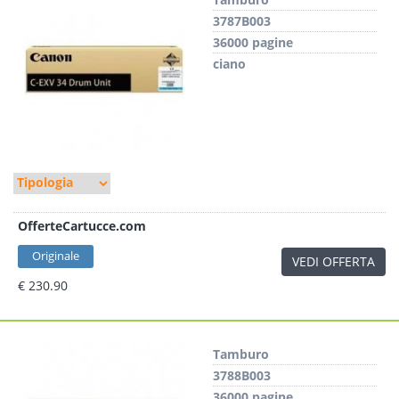
3787B003
36000 pagine
ciano
OfferteCartucce.com
Originale
VEDI OFFERTA
€ 230.90
Tamburo
3788B003
36000 pagine