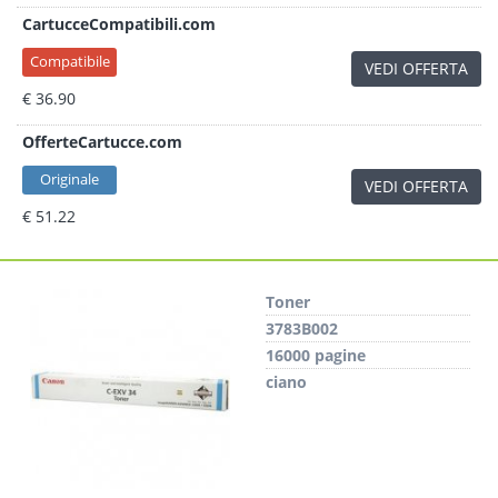
CartucceCompatibili.com
Compatibile
VEDI OFFERTA
€ 36.90
OfferteCartucce.com
Originale
VEDI OFFERTA
€ 51.22
Toner
3783B002
16000 pagine
ciano