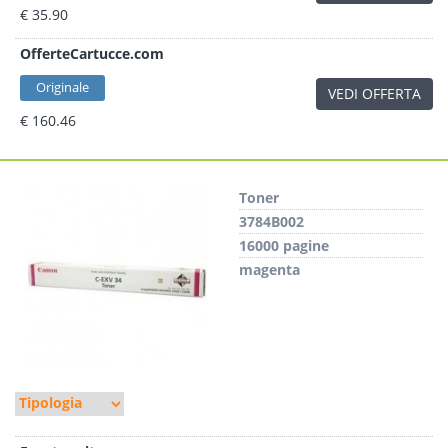
€ 35.90
OfferteCartucce.com
Originale
VEDI OFFERTA
€ 160.46
Toner
3784B002
16000 pagine
magenta