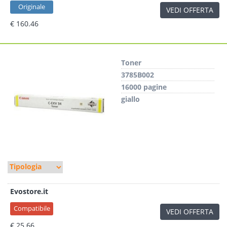
Originale
VEDI OFFERTA
€ 160.46
Toner
3785B002
16000 pagine
giallo
Evostore.it
Compatibile
VEDI OFFERTA
€ 25.66