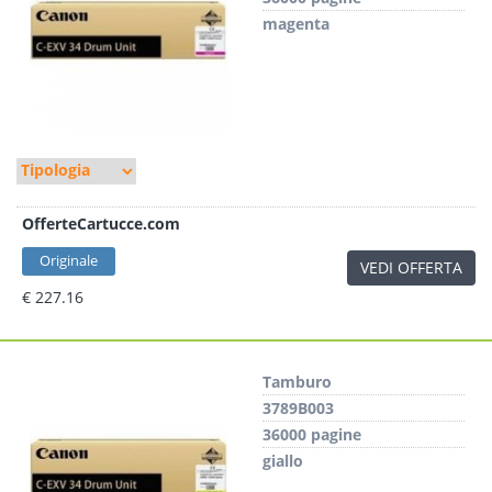
magenta
OfferteCartucce.com
Originale
VEDI OFFERTA
€ 227.16
Tamburo
3789B003
36000 pagine
giallo