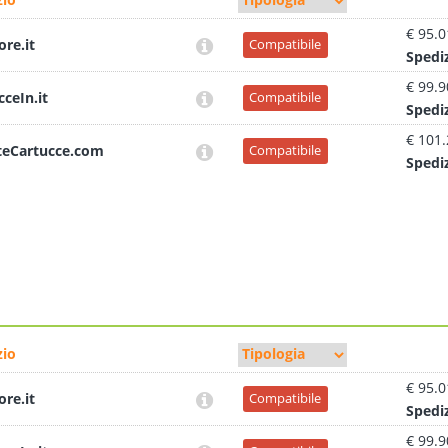
€ 95.0
ore.it
Compatibile
Sped
i
€ 99.9
cceIn.it
Compatibile
Sped
i
€ 101
teCartucce.com
Compatibile
Sped
i
io
€ 95.0
ore.it
Compatibile
Sped
i
€ 99.9