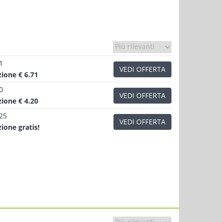
1
VEDI OFFERTA
zione
€ 6.71
0
VEDI OFFERTA
zione
€ 4.20
.25
VEDI OFFERTA
zione
gratis!