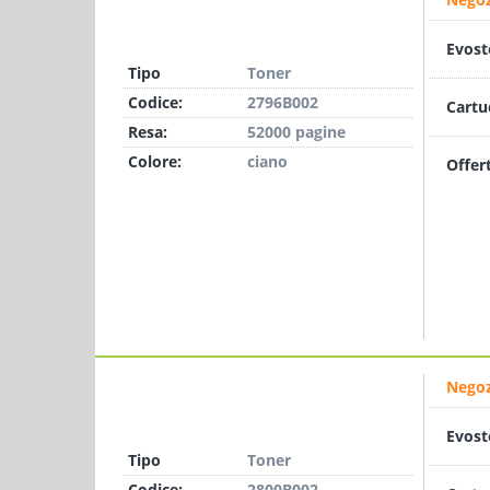
Evost
Tipo
Toner
Codice:
2796B002
Cartu
Resa:
52000 pagine
Colore:
ciano
Offer
Negoz
Evost
Tipo
Toner
Codice:
2800B002