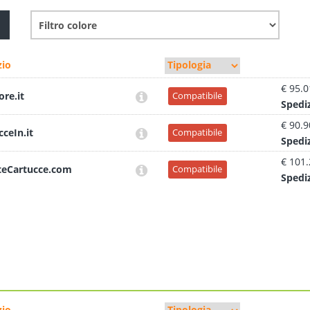
io
€ 95.0
ore.it
Compatibile
Sped
i
€ 90.9
cceIn.it
Compatibile
Sped
i
€ 101
teCartucce.com
Compatibile
Sped
i
io