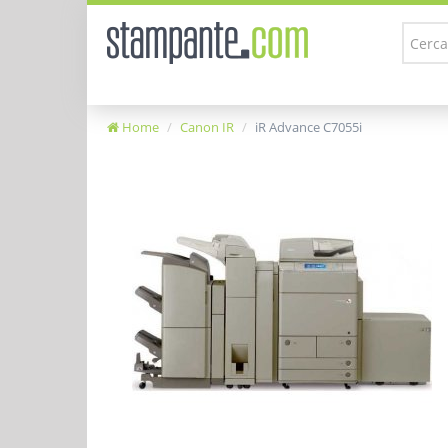
Home
Canon IR
iR Advance C7055i