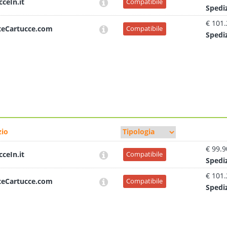
cceIn.it
Compatibile
Sped
i
€ 101
teCartucce.com
Compatibile
Sped
i
io
€ 99.9
cceIn.it
Compatibile
Sped
i
€ 101
teCartucce.com
Compatibile
Sped
i