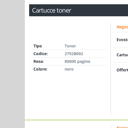
Cartucce toner
Negoz
Evost
Tipo
Toner
Codice:
2792B002
Cartu
Resa:
80000 pagine
Colore:
nero
Offer
Negoz