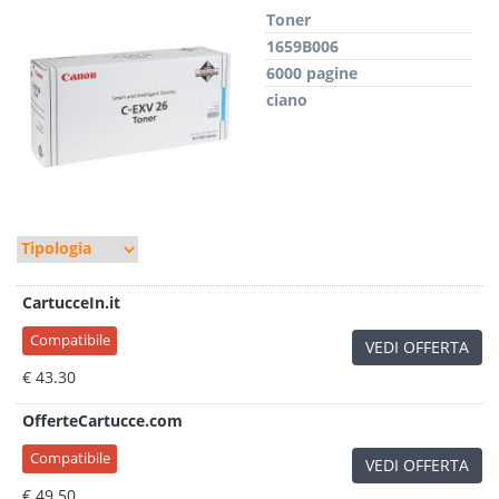
Toner
1659B006
6000 pagine
ciano
CartucceIn.it
Compatibile
VEDI OFFERTA
€ 43.30
OfferteCartucce.com
Compatibile
VEDI OFFERTA
€ 49.50