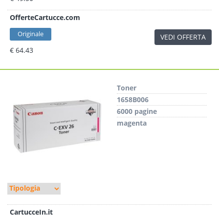
OfferteCartucce.com
Originale
VEDI OFFERTA
€ 64.43
Toner
1658B006
6000 pagine
magenta
CartucceIn.it