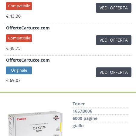
Compatibile
VEDI OFFERTA
€ 43.30
OfferteCartucce.com
Compatibile
VEDI OFFERTA
€ 48.75
OfferteCartucce.com
Originale
VEDI OFFERTA
€ 69.07
Toner
1657B006
6000 pagine
giallo