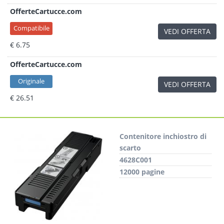
OfferteCartucce.com
Compatibile
VEDI OFFERTA
€ 6.75
OfferteCartucce.com
Originale
VEDI OFFERTA
€ 26.51
Contenitore inchiostro di
scarto
4628C001
12000 pagine