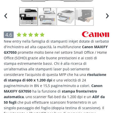
‹
›
4.6
New entry nella famiglia di stampanti inkjet dotate di serbatoi
d'inchiostro ad alta capacità, la multifunzione
Canon MAXIFY
GX7050
promette molto bene nel settore Small Office / Home
Office (SOHO) grazie alle buone prestazioni e ai costi di
stampa estremamente bassi. Chi è alla ricerca di
un'alternativa alle stampanti laser può seriamente
considerare l'acquisto di questa MFP che ha una
risoluzione
di stampa di 600 x 1.200 dpi
e una velocità di 24
pagine/minuto in BN e 15,5 pagine/minuto a colori.
Canon
MAXIFY GX7050
ha la funzione di
stampa fronte/retro
automatica
, uno scanner flat-bed da 1.200 dpi e un
ADF da
50 fogli
che può effettuare scansioni fronte/retro in un
singolo passaggio del foglio (doppia testina di scansione). Il