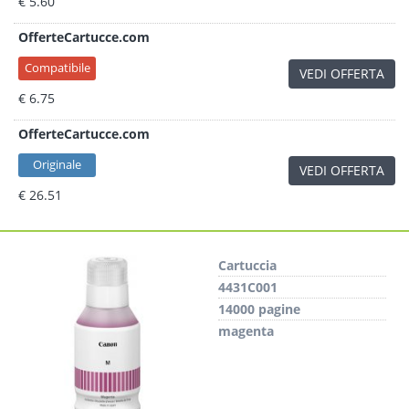
€ 5.60
OfferteCartucce.com
Compatibile
VEDI OFFERTA
€ 6.75
OfferteCartucce.com
Originale
VEDI OFFERTA
€ 26.51
Cartuccia
4431C001
14000 pagine
magenta