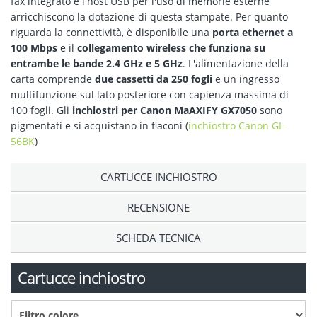
fax integrato e l'host USB per l'uso di memorie esterne
arricchiscono la dotazione di questa stampate. Per quanto
riguarda la connettività, è disponibile una
porta ethernet a
100 Mbps
e il
collegamento wireless che funziona su
entrambe le bande 2.4 GHz e 5 GHz
. L'alimentazione della
carta comprende
due cassetti da 250 fogli
e un ingresso
multifunzione sul lato posteriore con capienza massima di
100 fogli. Gli
inchiostri per Canon MaAXIFY GX7050
sono
pigmentati e si acquistano in flaconi (
inchiostro Canon GI-
56BK
)
CARTUCCE INCHIOSTRO
RECENSIONE
SCHEDA TECNICA
Cartucce inchiostro