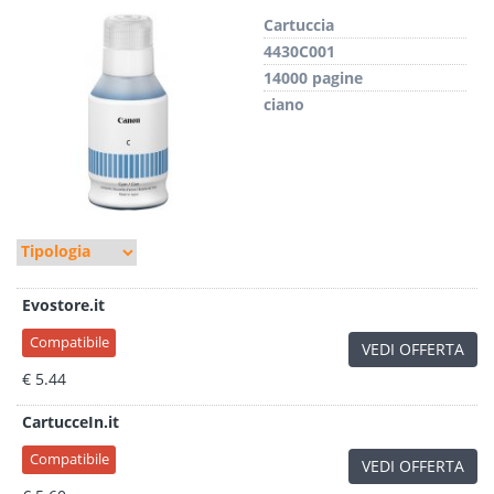
Cartuccia
4430C001
14000 pagine
ciano
Evostore.it
Compatibile
VEDI OFFERTA
€ 5.44
CartucceIn.it
Compatibile
VEDI OFFERTA