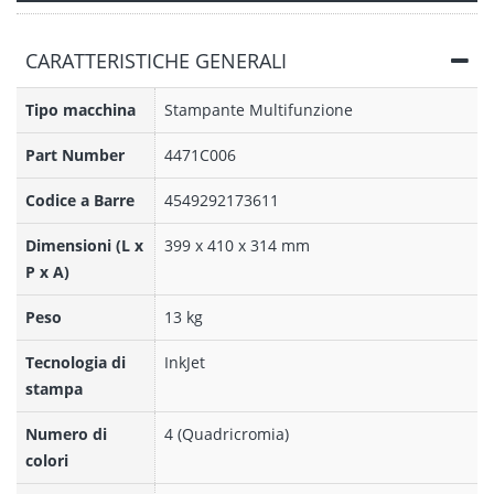
CARATTERISTICHE GENERALI
Tipo macchina
Stampante Multifunzione
Part Number
4471C006
Codice a Barre
4549292173611
Dimensioni (L x
399 x 410 x 314 mm
P x A)
Peso
13 kg
Tecnologia di
InkJet
stampa
Numero di
4 (Quadricromia)
colori