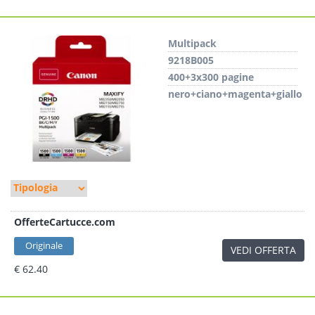
Multipack
9218B005
400+3x300 pagine
nero+ciano+magenta+giallo
OfferteCartucce.com
Originale
VEDI OFFERTA
€ 62.40