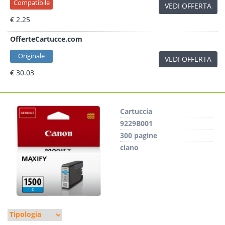
Compatibile
VEDI OFFERTA
€ 2.25
OfferteCartucce.com
Originale
VEDI OFFERTA
€ 30.03
Cartuccia
9229B001
300 pagine
ciano