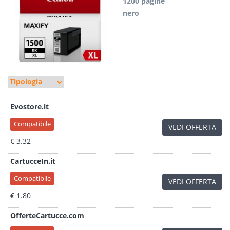
1200 pagine
nero
Evostore.it
Compatibile
VEDI OFFERTA
€ 3.32
CartucceIn.it
Compatibile
VEDI OFFERTA
€ 1.80
OfferteCartucce.com