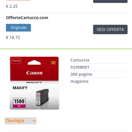
€ 2.25
OfferteCartucce.com
Originale
VEDI OFFERTA
€ 18.72
Cartuccia
9230B001
300 pagine
magenta