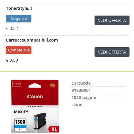
TonerStyle.it
Originale
VEDI OFFERTA
€ 3.32
CartucceCompatibili.com
Compatibile
VEDI OFFERTA
€ 3.50
Cartuccia
9193B001
1020 pagine
ciano