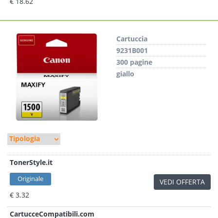
€ 18.62
Cartuccia
9231B001
300 pagine
giallo
TonerStyle.it
Originale
VEDI OFFERTA
€ 3.32
CartucceCompatibili.com