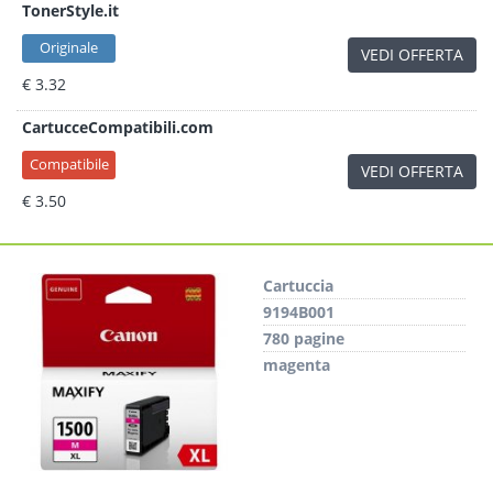
TonerStyle.it
Originale
VEDI OFFERTA
€ 3.32
CartucceCompatibili.com
Compatibile
VEDI OFFERTA
€ 3.50
Cartuccia
9194B001
780 pagine
magenta