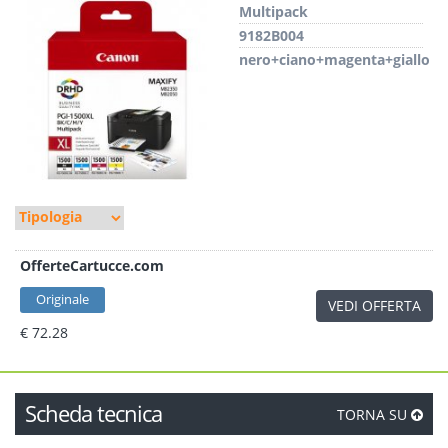
Multipack
9182B004
nero+ciano+magenta+giallo
OfferteCartucce.com
Originale
VEDI OFFERTA
€ 72.28
Scheda tecnica
TORNA SU