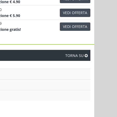
zione
€ 4.90
0
VEDI OFFERTA
zione
€ 5.90
9
VEDI OFFERTA
zione
gratis!
TORNA SU