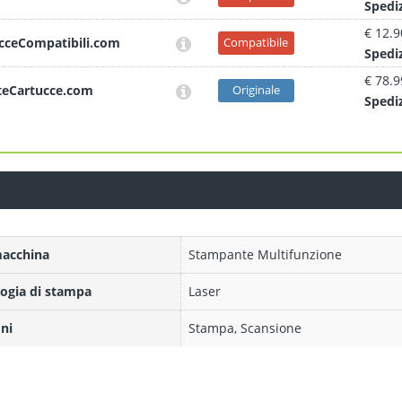
Sped
i
€ 12.9
cceCompatibili.com
Compatibile
Sped
i
€ 78.9
teCartucce.com
Originale
Sped
i
macchina
Stampante Multifunzione
ogia di stampa
Laser
ni
Stampa, Scansione