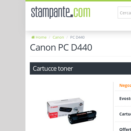
Home
Canon
PC D440
Canon PC D440
Cartucce toner
Negoz
Evost
Cartu
Offer