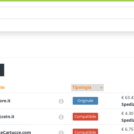
io
€ 63.4
ore.it
Originale
Sped
i
€ 4.30
cceIn.it
Compatibile
Sped
i
€ 6.75
teCartucce.com
Compatibile