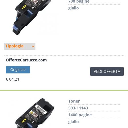
700 pagine
giallo
OfferteCartucce.com
Originale
VEDI OFFERTA
€ 84.21
Toner
593-11143
1400 pagine
giallo