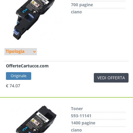
700 pagine
ciano
OfferteCartucce.com
Originale
VEDI OFFERTA
€ 74.07
Toner
593-11141
1400 pagine
ciano