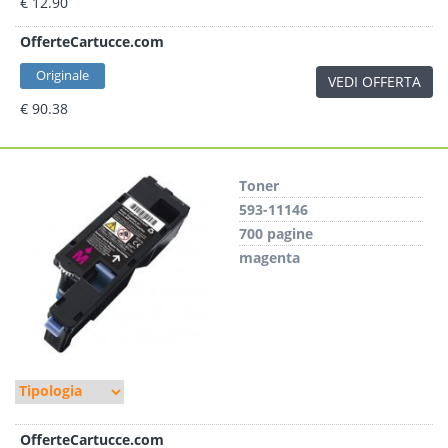
€ 12.90
OfferteCartucce.com
Originale
VEDI OFFERTA
€ 90.38
Toner
593-11146
700 pagine
magenta
OfferteCartucce.com