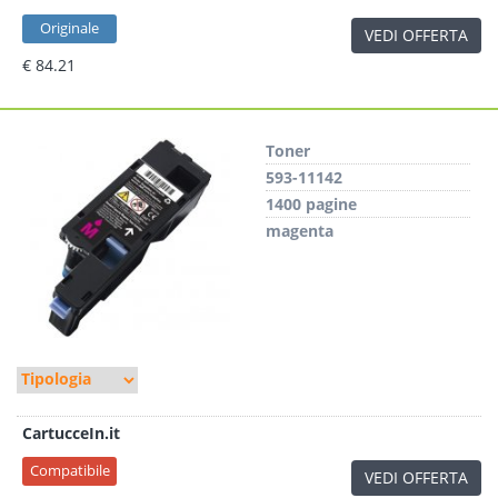
Originale
VEDI OFFERTA
€ 84.21
Toner
593-11142
1400 pagine
magenta
CartucceIn.it
Compatibile
VEDI OFFERTA