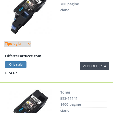
700 pagine
ciano
OfferteCartucce.com
Originale
VEDI OFFERTA
€ 74.07
Toner
593-11141
1400 pagine
ciano