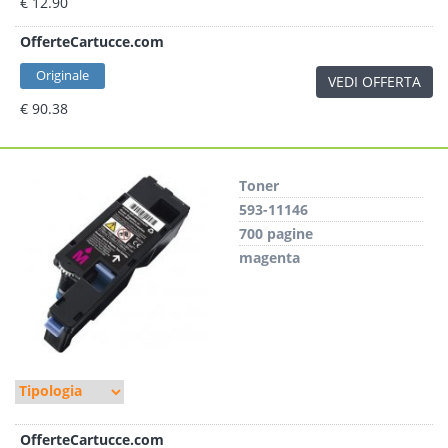
€ 12.90
OfferteCartucce.com
Originale
VEDI OFFERTA
€ 90.38
Toner
593-11146
700 pagine
magenta
OfferteCartucce.com