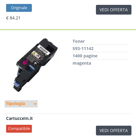
Originale
VEDI OFFERTA
€ 84.21
Toner
593-11142
1400 pagine
magenta
CartucceIn.it
Compatibile
VEDI OFFERTA