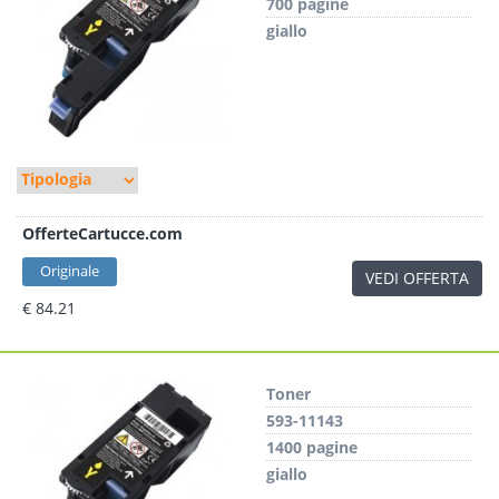
700 pagine
giallo
OfferteCartucce.com
Originale
VEDI OFFERTA
€ 84.21
Toner
593-11143
1400 pagine
giallo