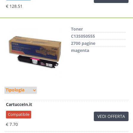
€ 128.51
Toner
C13S050555
2700 pagine
magenta
CartucceIn.it
Compatibile
VEDI OFFERTA
€ 7.70