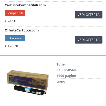
CartucceCompatibili.com
Compatibile
VEDI OFFERTA
€ 24.90
OfferteCartucce.com
Originale
VEDI OFFERTA
€ 128.28
Toner
C13S050560
1600 pagine
ciano