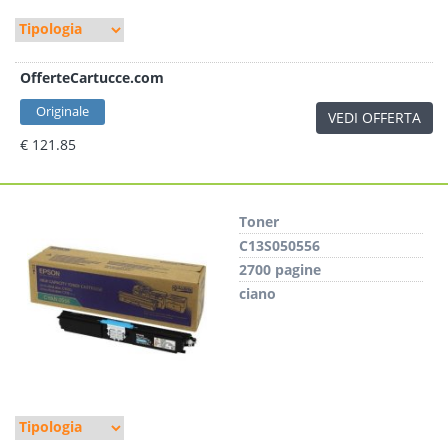
OfferteCartucce.com
Originale
VEDI OFFERTA
€ 121.85
Toner
C13S050556
2700 pagine
ciano