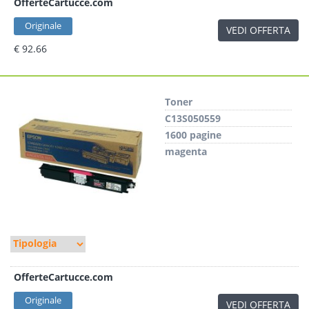
OfferteCartucce.com
Originale
VEDI OFFERTA
€ 92.66
Toner
C13S050559
1600 pagine
magenta
OfferteCartucce.com
Originale
VEDI OFFERTA