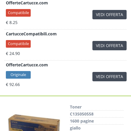
OfferteCartucce.com
Compatibile
VEDI OFFERTA
€ 8.25
CartucceCompatibili.com
Compatibile
VEDI OFFERTA
€ 24.90
OfferteCartucce.com
Originale
VEDI OFFERTA
€ 92.66
Toner
C13S050558
1600 pagine
giallo