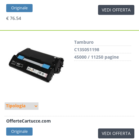
Originale
VEDI OFFERTA
€ 76.54
Tamburo
C13S051198
45000 / 11250 pagine
OfferteCartucce.com
Originale
VEDI OFFERTA