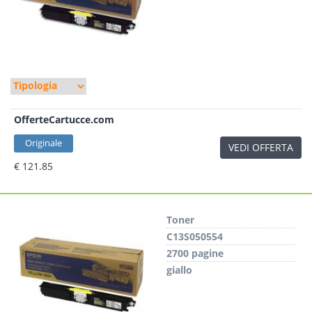
OfferteCartucce.com
Originale
VEDI OFFERTA
€ 121.85
Toner
C13S050554
2700 pagine
giallo