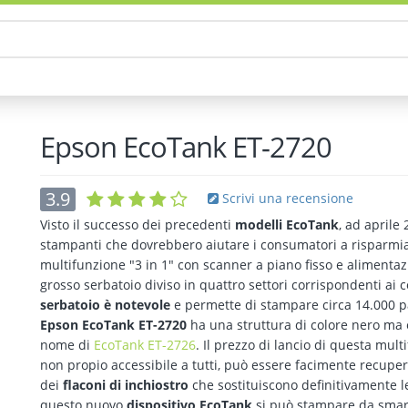
Epson EcoTank ET-2720
3.9
Scrivi una recensione
Visto il successo dei precedenti
modelli EcoTank
, ad aprile
stampanti che dovrebbero aiutare i consumatori a risparmia
multifunzione "3 in 1" con scanner a piano fisso e alimenta
grosso serbatoio diviso in quattro settori corrispondenti ai c
serbatoio è notevole
e permette di stampare circa 14.000 p
Epson EcoTank ET-2720
ha una struttura di colore nero ma è
nome di
EcoTank ET-2726
. Il prezzo di lancio di questa mul
non propio accessibile a tutti, può essere facimente recuper
dei
flaconi di inchiostro
che sostituiscono definitivamente l
questo nuovo
dispositivo EcoTank
si può stampare da smart