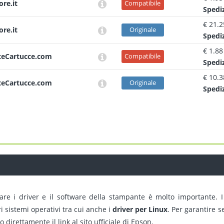
ore.it
Compatibile
Sped
i
€ 21.2
ore.it
Originale
Sped
i
€ 1.88
teCartucce.com
Compatibile
Sped
i
€ 10.3
teCartucce.com
Originale
Sped
i
are i driver e il software della stampante è molto importante. I
 sistemi operativi tra cui anche i
driver per Linux
. Per garantire 
 direttamente il link al sito ufficiale di Epson.