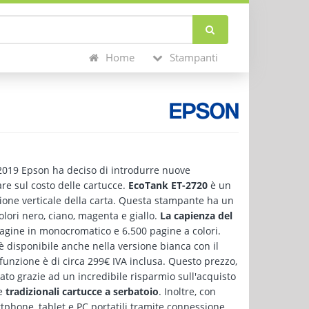
Home
Stampanti
 2019 Epson ha deciso di introdurre nuove
re sul costo delle cartucce.
EcoTank ET-2720
è un
zione verticale della carta. Questa stampante ha un
olori nero, ciano, magenta e giallo.
La capienza del
agine in monocromatico e 6.500 pagine a colori.
 disponibile anche nella versione bianca con il
tifunzione è di circa 299€ IVA inclusa. Questo prezzo,
ato grazie ad un incredibile risparmio sull'acquisto
e
tradizionali cartucce a serbatoio
. Inoltre, con
phone, tablet e PC portatili tramite connessione