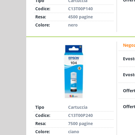
Tipo
Cartuccia
Codice:
C13T00P140
Resa:
4500 pagine
Colore:
nero
Negoz
Evost
Evost
Offer
Offer
Tipo
Cartuccia
Codice:
C13T00P240
Resa:
7500 pagine
Colore:
ciano