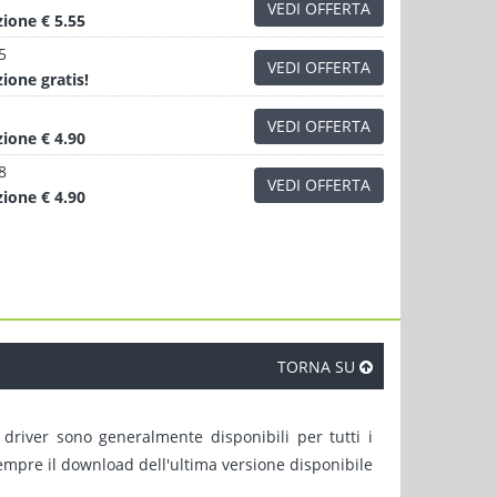
VEDI OFFERTA
zione
€ 5.55
5
VEDI OFFERTA
zione
gratis!
VEDI OFFERTA
zione
€ 4.90
8
VEDI OFFERTA
zione
€ 4.90
TORNA SU
 driver sono generalmente disponibili per tutti i
sempre il download dell'ultima versione disponibile