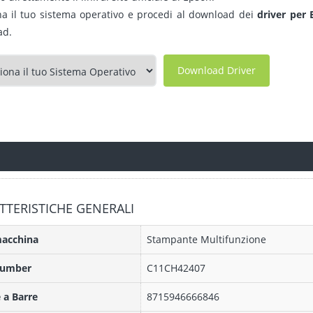
na il tuo sistema operativo e procedi al download dei
driver per
ad.
Download Driver
TTERISTICHE GENERALI
macchina
Stampante Multifunzione
Number
C11CH42407
 a Barre
8715946666846