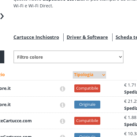
Wi-Fi e Wi-Fi Direct.
›
Cartucce Inchiostro
Driver & Software
Scheda t
io
€ 1.71
ore.it
Compatibile
Sped
i
€ 21.2
ore.it
Originale
Sped
i
€ 1.88
teCartucce.com
Compatibile
Sped
i
€ 10.3
teCartucce.com
Originale