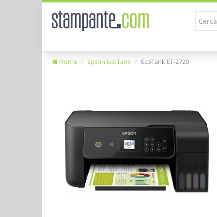
Home
Epson EcoTank
EcoTank ET-2720