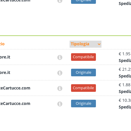
Sped
i
io
€ 1.95
ore.it
Compatibile
Sped
i
€ 21.2
ore.it
Originale
Sped
i
€ 1.88
teCartucce.com
Compatibile
Sped
i
€ 10.3
teCartucce.com
Originale
Sped
i