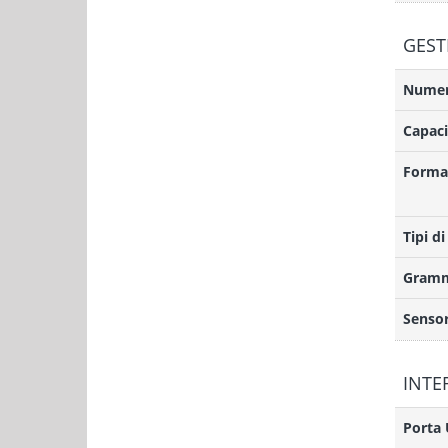
GEST
Numero
Capaci
Format
Tipi di
Gramm
Sensor
INTE
Porta