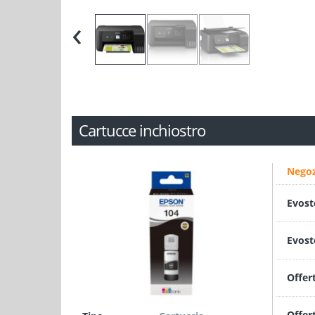
‹
Cartucce inchiostro
Negoz
Evost
Evost
Offer
Offer