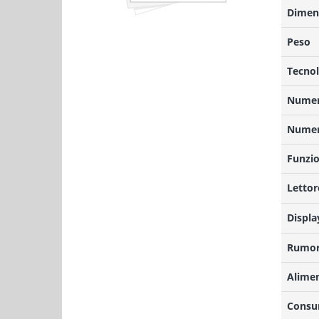
Dimens
Peso
Tecnol
Numero
Numero
Funzio
Lettor
Displa
Rumor
Alime
Consu