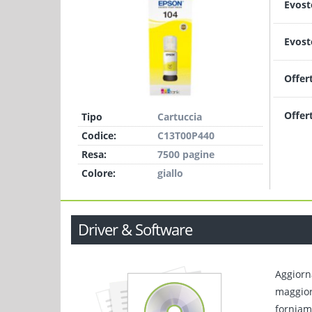
Evost
Evost
Offer
Offer
Tipo
Cartuccia
Codice:
C13T00P440
Resa:
7500 pagine
Colore:
giallo
Driver & Software
Aggiorn
maggiori
forniamo