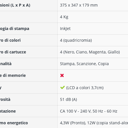
ioni (L x P x A)
375‎ x 347 x 179 mm
4 Kg
ogia di stampa
InkJet
 di colori
4 (quadricromia)
 di cartucce
4 (Nero, Ciano, Magenta, Giallo)
nalità
Stampa, Scanzione, Copia
e di memorie
y
(LCD a colori 3,7cm)
osità
51 dB (A)
ntazione
CA 100 V - 240 V, 50 Hz - 60 Hz
mo energetico
4,3W (Pronto), 12W (copia stand-alo