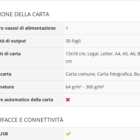
IONE DELLA CARTA
 vassoi di alimentazione
1
tà di output
30 fogli
i di carta
13x18 cm, Legal, Letter, A4, A5, A6, B
cm
 carta
Carta comune, Carta fotografica, Bu
atura
64 g/m² - 300 g/m²
e automatico della carta
RFACCE E CONNETTIVITÀ
 USB