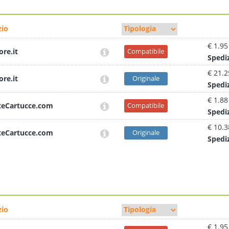
io
€ 1.95
ore.it
Compatibile
Sped
i
€ 21.2
ore.it
Originale
Sped
i
€ 1.88
teCartucce.com
Compatibile
Sped
i
€ 10.3
teCartucce.com
Originale
Sped
i
io
€ 1.95