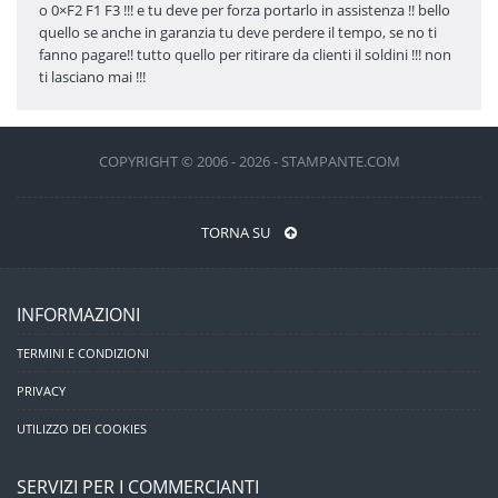
o 0×F2 F1 F3 !!! e tu deve per forza portarlo in assistenza !! bello
quello se anche in garanzia tu deve perdere il tempo, se no ti
fanno pagare!! tutto quello per ritirare da clienti il soldini !!! non
ti lasciano mai !!!
COPYRIGHT © 2006 - 2026 - STAMPANTE.COM
TORNA SU
INFORMAZIONI
TERMINI E CONDIZIONI
PRIVACY
UTILIZZO DEI COOKIES
SERVIZI PER I COMMERCIANTI