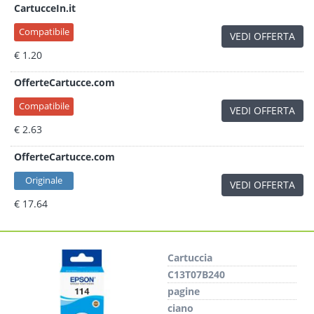
CartucceIn.it
Compatibile
VEDI OFFERTA
€ 1.20
OfferteCartucce.com
Compatibile
VEDI OFFERTA
€ 2.63
OfferteCartucce.com
Originale
VEDI OFFERTA
€ 17.64
Cartuccia
C13T07B240
pagine
ciano