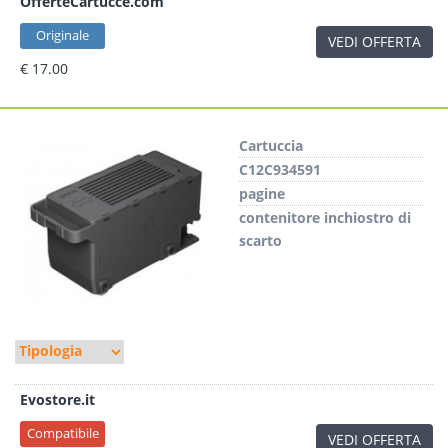
OfferteCartucce.com
Originale
VEDI OFFERTA
€ 17.00
Cartuccia
C12C934591
pagine
contenitore inchiostro di
scarto
Evostore.it
Compatibile
VEDI OFFERTA