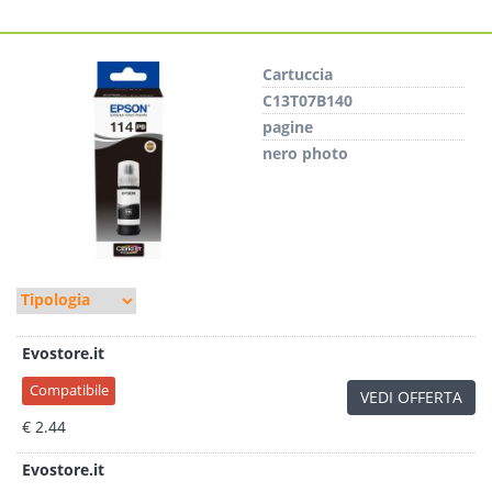
Cartuccia
C13T07B140
pagine
nero photo
Evostore.it
Compatibile
VEDI OFFERTA
€ 2.44
Evostore.it