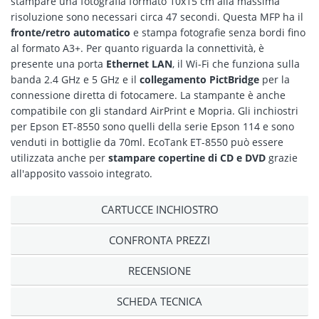
stampare una fotografia formato 10x15 cm alla massima
risoluzione sono necessari circa 47 secondi. Questa MFP ha il
fronte/retro automatico
e stampa fotografie senza bordi fino
al formato A3+. Per quanto riguarda la connettività, è
presente una porta
Ethernet LAN
, il Wi-Fi che funziona sulla
banda 2.4 GHz e 5 GHz e il
collegamento PictBridge
per la
connessione diretta di fotocamere. La stampante è anche
compatibile con gli standard AirPrint e Mopria. Gli inchiostri
per Epson ET-8550 sono quelli della serie Epson 114 e sono
venduti in bottiglie da 70ml. EcoTank ET-8550 può essere
utilizzata anche per
stampare copertine di CD e DVD
grazie
all'apposito vassoio integrato.
CARTUCCE INCHIOSTRO
CONFRONTA PREZZI
RECENSIONE
SCHEDA TECNICA