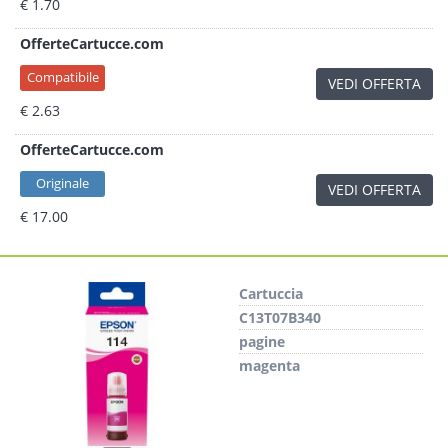
€ 1.70
OfferteCartucce.com
Compatibile
VEDI OFFERTA
€ 2.63
OfferteCartucce.com
Originale
VEDI OFFERTA
€ 17.00
Cartuccia
C13T07B340
pagine
magenta