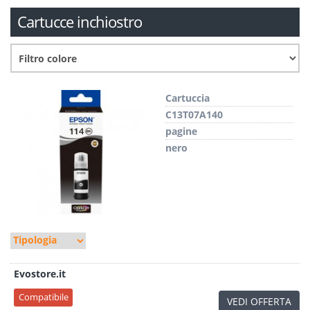
Cartucce inchiostro
Cartuccia
C13T07A140
pagine
nero
Evostore.it
Compatibile
VEDI OFFERTA