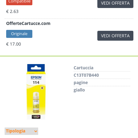
Compatibile
VEDI OFFERTA
€ 2.63
OfferteCartucce.com
Originale
VEDI OFFERTA
€ 17.00
Cartuccia
C13T07B440
pagine
giallo