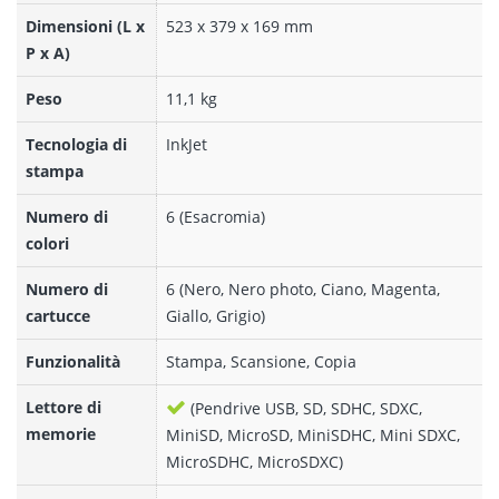
Dimensioni (L x
523‎ x 379 x 169 mm
P x A)
Peso
11,1 kg
Tecnologia di
InkJet
stampa
Numero di
6 (Esacromia)
colori
Numero di
6 (Nero, Nero photo, Ciano, Magenta,
cartucce
Giallo, Grigio)
Funzionalità
Stampa, Scansione, Copia
Lettore di
(Pendrive USB, SD, SDHC, SDXC,
memorie
MiniSD, MicroSD, MiniSDHC, Mini SDXC,
MicroSDHC, MicroSDXC)