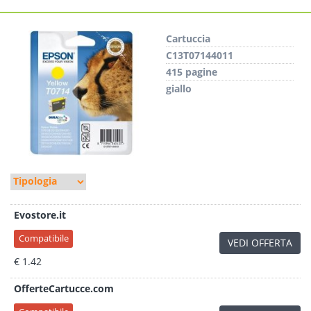
Cartuccia
C13T07144011
415 pagine
giallo
Evostore.it
Compatibile
VEDI OFFERTA
€ 1.42
OfferteCartucce.com