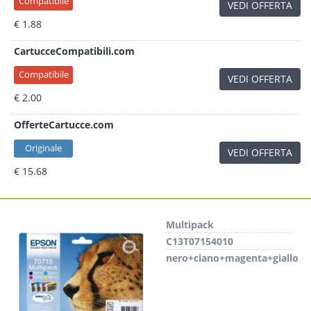
Compatibile
VEDI OFFERTA
€ 1.88
CartucceCompatibili.com
Compatibile
VEDI OFFERTA
€ 2.00
OfferteCartucce.com
Originale
VEDI OFFERTA
€ 15.68
Multipack
C13T07154010
nero+ciano+magenta+giallo