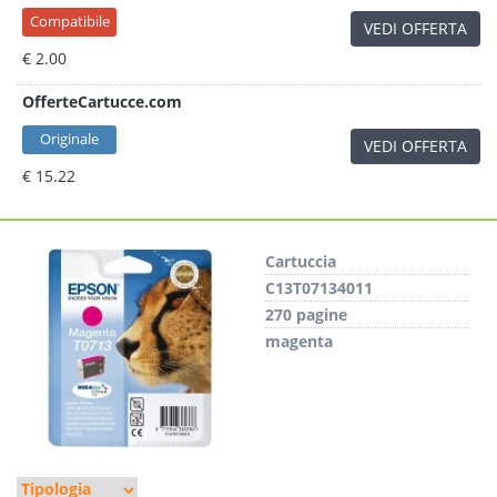
Compatibile
VEDI OFFERTA
€ 2.00
OfferteCartucce.com
Originale
VEDI OFFERTA
€ 15.22
Cartuccia
C13T07134011
270 pagine
magenta