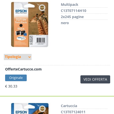
Multipack
C13T07114H10
2x245 pagine
nero
OfferteCartucce.com
Originale
VEDI OFFERTA
€ 30.33
Cartuccia
C13T07124011