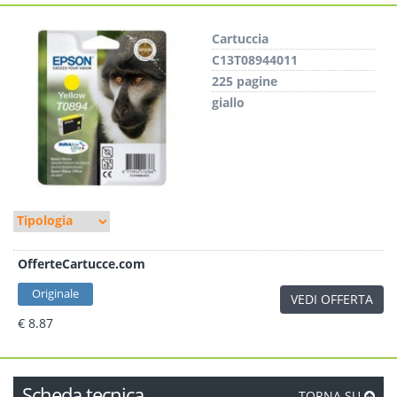
Cartuccia
C13T08944011
225 pagine
giallo
OfferteCartucce.com
Originale
VEDI OFFERTA
€ 8.87
Scheda tecnica
TORNA SU