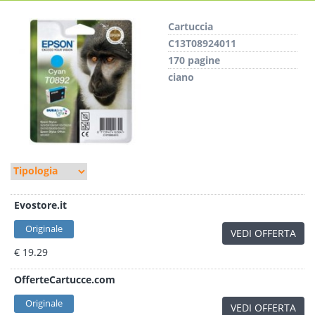
Cartuccia
C13T08924011
170 pagine
ciano
Evostore.it
Originale
VEDI OFFERTA
€ 19.29
OfferteCartucce.com
Originale
VEDI OFFERTA