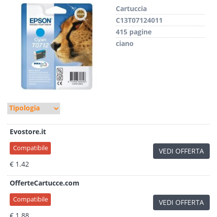
Cartuccia
C13T07124011
415 pagine
ciano
Evostore.it
Compatibile
VEDI OFFERTA
€ 1.42
OfferteCartucce.com
Compatibile
VEDI OFFERTA
€ 1.88