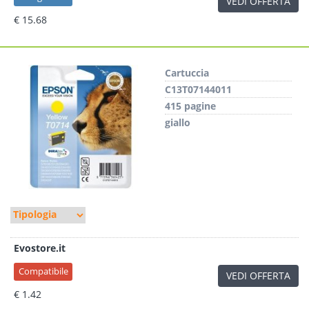
VEDI OFFERTA
€ 15.68
Cartuccia
C13T07144011
415 pagine
giallo
Evostore.it
Compatibile
VEDI OFFERTA
€ 1.42