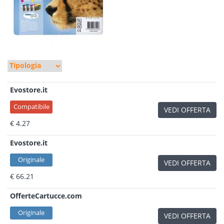
Evostore.it
Compatibile
VEDI OFFERTA
€ 4.27
Evostore.it
Originale
VEDI OFFERTA
€ 66.21
OfferteCartucce.com
Originale
VEDI OFFERTA