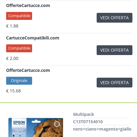
OfferteCartucce.com
Compatibile
VEDI OFFERTA
€ 1.88
CartucceCompatibili.com
Compatibile
VEDI OFFERTA
€ 2.00
OfferteCartucce.com
Originale
VEDI OFFERTA
€ 15.68
Multipack
C13T07154010
nero+ciano+magenta+giallo