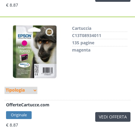
€ 8.87
Cartuccia
C13T08934011
135 pagine
magenta
OfferteCartucce.com
Originale
VEDI OFFERTA
€ 8.87