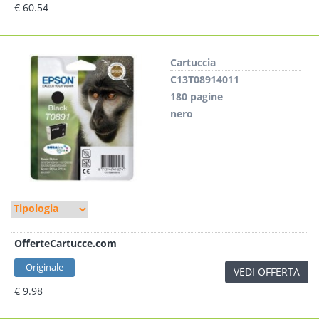
€ 60.54
Cartuccia
C13T08914011
180 pagine
nero
OfferteCartucce.com
Originale
VEDI OFFERTA
€ 9.98