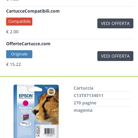
CartucceCompatibili.com
Compatibile
VEDI OFFERTA
€ 2.00
OfferteCartucce.com
Originale
VEDI OFFERTA
€ 15.22
Cartuccia
C13T07134011
270 pagine
magenta