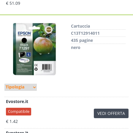
€ 51.09
Cartuccia
C13T12914011
435 pagine
nero
Evostore.it
Compatibile
VEDI OFFERTA
€ 1.42
Evostore.it