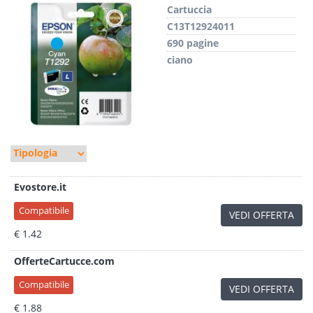
Cartuccia
C13T12924011
690 pagine
ciano
Evostore.it
Compatibile
VEDI OFFERTA
€ 1.42
OfferteCartucce.com
Compatibile
VEDI OFFERTA
€ 1.88