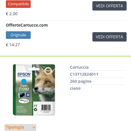
Compatibile
VEDI OFFERTA
€ 2.00
OfferteCartucce.com
Originale
VEDI OFFERTA
€ 14.27
Cartuccia
C13T12824011
260 pagine
ciano