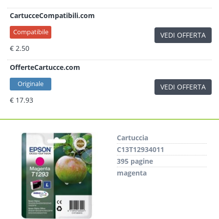
CartucceCompatibili.com
Compatibile
VEDI OFFERTA
€ 2.50
OfferteCartucce.com
Originale
VEDI OFFERTA
€ 17.93
Cartuccia
C13T12934011
395 pagine
magenta