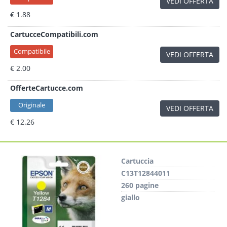
VEDI OFFERTA
€ 1.88
CartucceCompatibili.com
Compatibile
VEDI OFFERTA
€ 2.00
OfferteCartucce.com
Originale
VEDI OFFERTA
€ 12.26
Cartuccia
C13T12844011
260 pagine
giallo