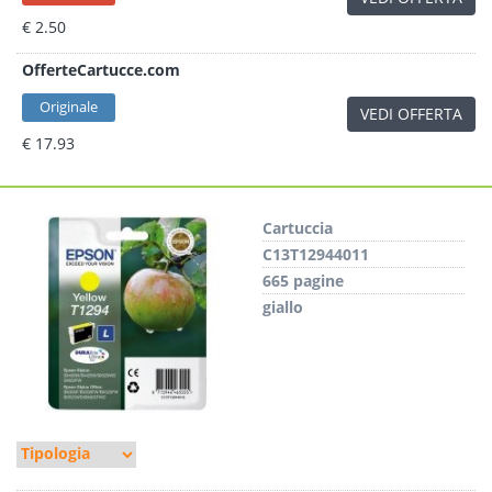
€ 2.50
OfferteCartucce.com
Originale
VEDI OFFERTA
€ 17.93
Cartuccia
C13T12944011
665 pagine
giallo