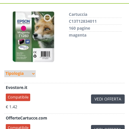
Cartuccia
C13T12834011
160 pagine
magenta
Evostore.it
Compatibile
VEDI OFFERTA
€ 1.42
OfferteCartucce.com
Compatibile