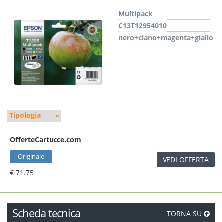
Multipack
C13T12954010
nero+ciano+magenta+giallo
OfferteCartucce.com
Originale
VEDI OFFERTA
€ 71.75
Scheda tecnica
TORNA SU