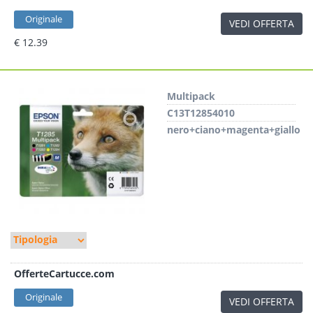
Originale
VEDI OFFERTA
€ 12.39
Multipack
C13T12854010
nero+ciano+magenta+giallo
OfferteCartucce.com
Originale
VEDI OFFERTA