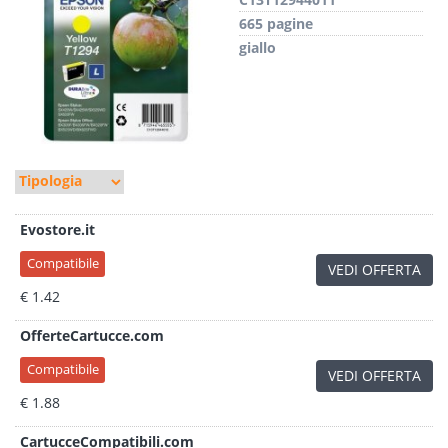
665 pagine
giallo
Evostore.it
Compatibile
VEDI OFFERTA
€ 1.42
OfferteCartucce.com
Compatibile
VEDI OFFERTA
€ 1.88
CartucceCompatibili.com