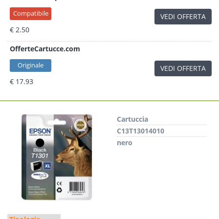
Compatibile
VEDI OFFERTA
€ 2.50
OfferteCartucce.com
Originale
VEDI OFFERTA
€ 17.93
Cartuccia
C13T13014010
nero