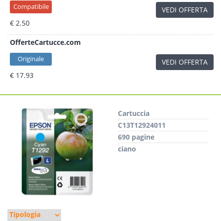
Compatibile
VEDI OFFERTA
€ 2.50
OfferteCartucce.com
Originale
VEDI OFFERTA
€ 17.93
Cartuccia
C13T12924011
690 pagine
ciano