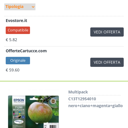
Evostore.it
Compatibile
VEDI OFFERTA
€ 5.82
OfferteCartucce.com
Originale
VEDI OFFERTA
€ 59.60
Multipack
C13T12954010
nero+ciano+magenta+giallo