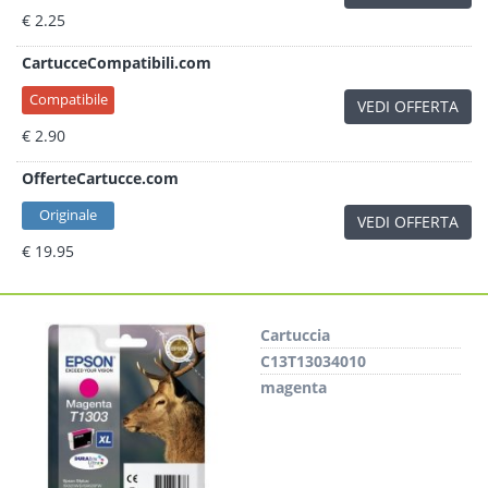
€ 2.25
CartucceCompatibili.com
Compatibile
VEDI OFFERTA
€ 2.90
OfferteCartucce.com
Originale
VEDI OFFERTA
€ 19.95
Cartuccia
C13T13034010
magenta