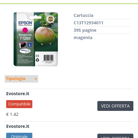
Cartuccia
C13T12934011
395 pagine
magenta
Evostore.it
Compatibile
VEDI OFFERTA
€ 1.42
Evostore.it
Originale