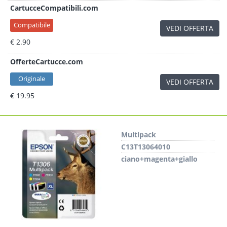
CartucceCompatibili.com
Compatibile
VEDI OFFERTA
€ 2.90
OfferteCartucce.com
Originale
VEDI OFFERTA
€ 19.95
Multipack
C13T13064010
ciano+magenta+giallo