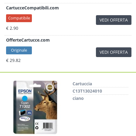
CartucceCompatibili.com
Compatibile
VEDI OFFERTA
€ 2.90
OfferteCartucce.com
Originale
VEDI OFFERTA
€ 29.82
Cartuccia
C13T13024010
ciano