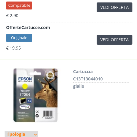
Compatibile
VEDI OFFERTA
€ 2.90
OfferteCartucce.com
Originale
VEDI OFFERTA
€ 19.95
Cartuccia
C13T13044010
giallo