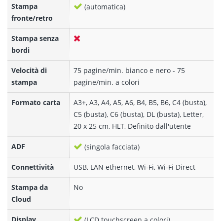
Stampa
(automatica)
fronte/retro
Stampa senza
bordi
Velocità di
75 pagine/min. bianco e nero - 75
stampa
pagine/min. a colori
Formato carta
A3+, A3, A4, A5, A6, B4, B5, B6, C4 (busta),
C5 (busta), C6 (busta), DL (busta), Letter,
20 x 25 cm, HLT, Definito dall'utente
ADF
(singola facciata)
Connettività
USB, LAN ethernet, Wi-Fi, Wi-Fi Direct
Stampa da
No
Cloud
Display
(LCD touchscreen a colori)