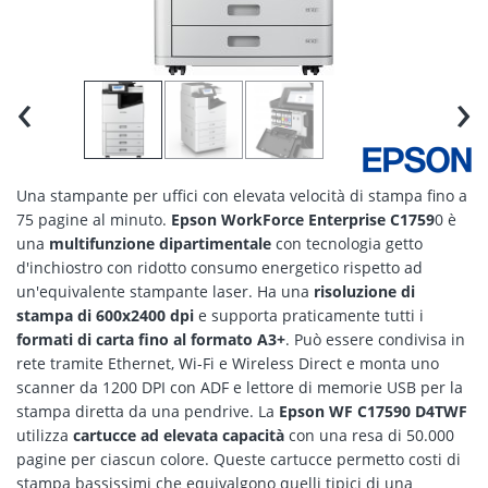
‹
›
Una stampante per uffici con elevata velocità di stampa fino a
75 pagine al minuto.
Epson WorkForce Enterprise C1759
0 è
una
multifunzione dipartimentale
con tecnologia getto
d'inchiostro con ridotto consumo energetico rispetto ad
un'equivalente stampante laser. Ha una
risoluzione di
stampa di 600x2400 dpi
e supporta praticamente tutti i
formati di carta fino al formato A3+
. Può essere condivisa in
rete tramite Ethernet, Wi-Fi e Wireless Direct e monta uno
scanner da 1200 DPI con ADF e lettore di memorie USB per la
stampa diretta da una pendrive. La
Epson WF C17590 D4TWF
utilizza
cartucce ad elevata capacità
con una resa di 50.000
pagine per ciascun colore. Queste cartucce permetto costi di
stampa bassissimi che equivalgono quelli tipici di una