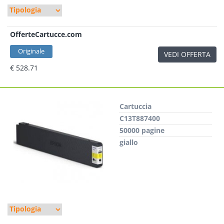
OfferteCartucce.com
Originale
VEDI OFFERTA
€ 528.71
Cartuccia
C13T887400
50000 pagine
giallo