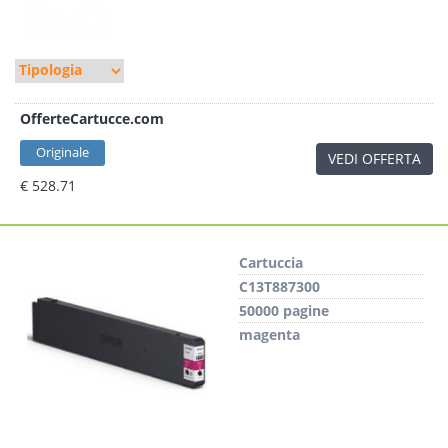
OfferteCartucce.com
Originale
VEDI OFFERTA
€ 528.71
Cartuccia
C13T887300
50000 pagine
magenta