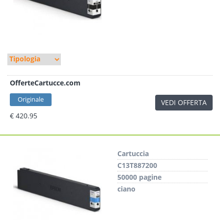
OfferteCartucce.com
Originale
VEDI OFFERTA
€ 420.95
Cartuccia
C13T887200
50000 pagine
ciano