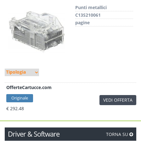
Punti metallici
C13S210061
pagine
OfferteCartucce.com
Originale
VEDI OFFERTA
€ 292.48
Driver & Software
TORNA SU