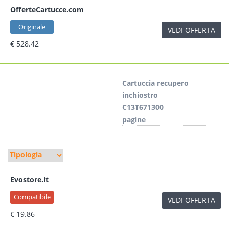
OfferteCartucce.com
Originale
VEDI OFFERTA
€ 528.42
Cartuccia recupero
inchiostro
C13T671300
pagine
Evostore.it
Compatibile
VEDI OFFERTA
€ 19.86