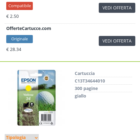
Compatibile
VEDI OFFERTA
€ 2.50
OfferteCartucce.com
Originale
VEDI OFFERTA
€ 28.34
Cartuccia
C13T34644010
300 pagine
giallo