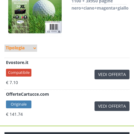
1100 + 3x950 pagine
nero+ciano+magenta+giallo
Evostore.it
Compatibile
VEDI OFFERTA
€ 7.10
OfferteCartucce.com
Originale
VEDI OFFERTA
€ 141.74