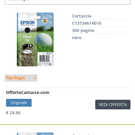
Cartuccia
C13T34614010
350 pagine
nero
OfferteCartucce.com
Originale
VEDI OFFERTA
€ 24.66