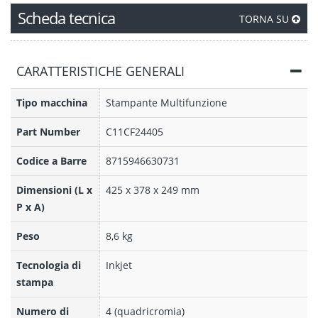
Scheda tecnica
TORNA SU
CARATTERISTICHE GENERALI
Tipo macchina
Stampante Multifunzione
Part Number
C11CF24405
Codice a Barre
8715946630731
Dimensioni (L x
425‎ x 378 x 249 mm
P x A)
Peso
8,6 kg
Tecnologia di
Inkjet
stampa
Numero di
4 (quadricromia)