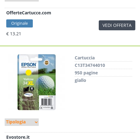
OfferteCartucce.com
Originale
VEDI OFFERTA
€ 13.21
Cartuccia
C13T34744010
950 pagine
giallo
Evostore.it