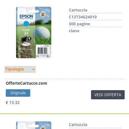
Cartuccia
C13T34624010
300 pagine
ciano
OfferteCartucce.com
Originale
VEDI OFFERTA
€ 13.32
Cartuccia