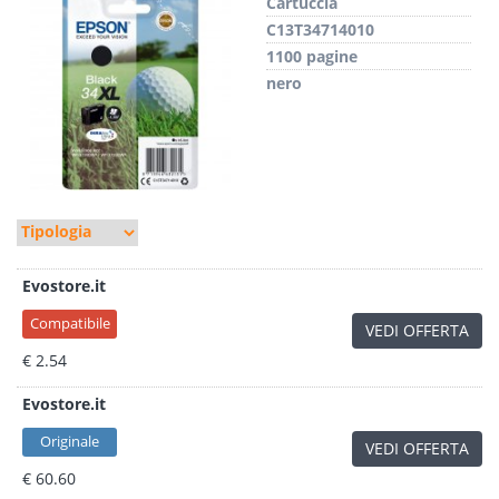
Cartuccia
C13T34714010
1100 pagine
nero
Evostore.it
Compatibile
VEDI OFFERTA
€ 2.54
Evostore.it
Originale
VEDI OFFERTA
€ 60.60