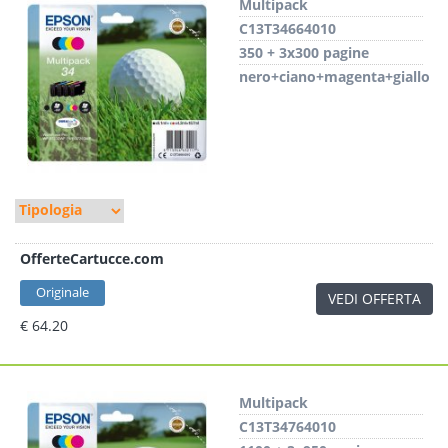
Multipack
C13T34664010
350 + 3x300 pagine
nero+ciano+magenta+giallo
OfferteCartucce.com
Originale
VEDI OFFERTA
€ 64.20
Multipack
C13T34764010