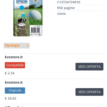
C13T34724010
950 pagine
ciano
Evostore.it
Compatibile
VEDI OFFERTA
€ 2.54
Evostore.it
Originale
VEDI OFFERTA
€ 34.65