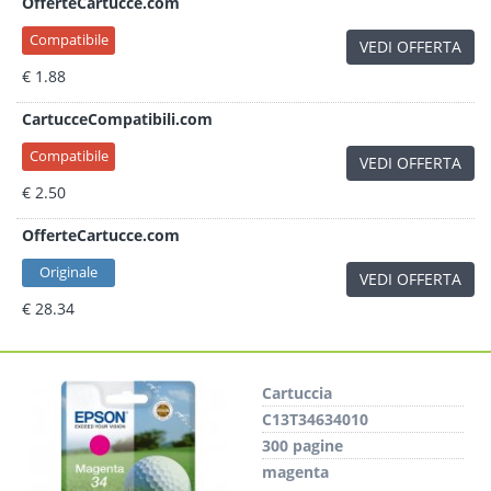
OfferteCartucce.com
Compatibile
VEDI OFFERTA
€ 1.88
CartucceCompatibili.com
Compatibile
VEDI OFFERTA
€ 2.50
OfferteCartucce.com
Originale
VEDI OFFERTA
€ 28.34
Cartuccia
C13T34634010
300 pagine
magenta