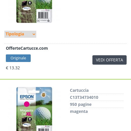
OfferteCartucce.com
Originale
VEDI OFFERTA
€ 13.32
Cartuccia
C13T34734010
950 pagine
magenta