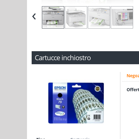
‹
Cartucce inchiostro
Negoz
Offer