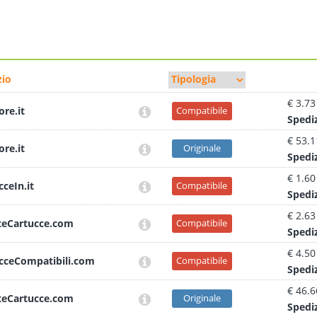
io
€ 3.73
ore.it
Compatibile
Sped
i
€ 53.1
ore.it
Originale
Sped
i
€ 1.60
cceIn.it
Compatibile
Sped
i
€ 2.63
teCartucce.com
Compatibile
Sped
i
€ 4.50
cceCompatibili.com
Compatibile
Sped
i
€ 46.6
teCartucce.com
Originale
Sped
i