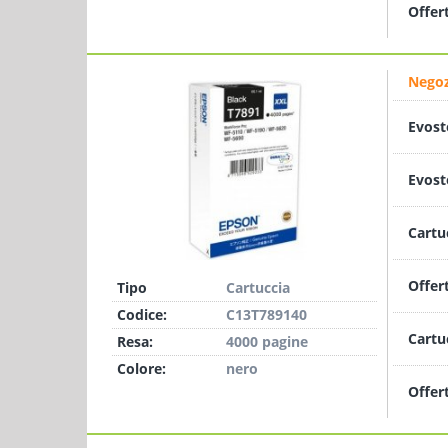
Offer
Negoz
Evost
Evost
Cartu
Offer
Tipo
Cartuccia
Codice:
C13T789140
Cartu
Resa:
4000 pagine
Colore:
nero
Offer