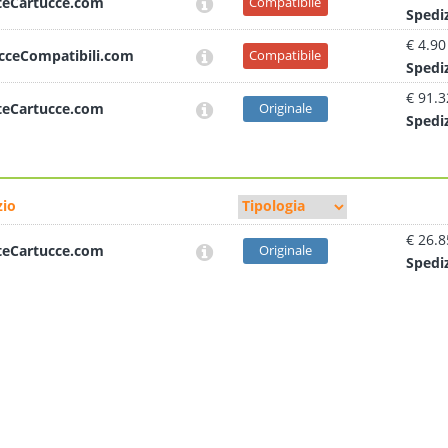
teCartucce.com
Compatibile
Sped
i
€ 4.90
cceCompatibili.com
Compatibile
Sped
i
€ 91.3
teCartucce.com
Originale
Sped
i
io
€ 26.8
teCartucce.com
Originale
Sped
i