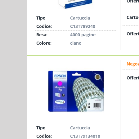
Offer
Cartu
Tipo
Cartuccia
Codice:
C13T789240
Offer
Resa:
4000 pagine
Colore:
ciano
Negoz
Offer
Tipo
Cartuccia
Codice:
C13T79134010