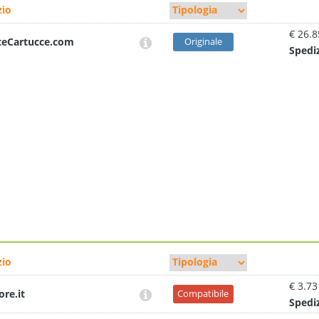
io
€ 26.8
teCartucce.com
Originale
Sped
i
io
€ 3.73
ore.it
Compatibile
Sped
i