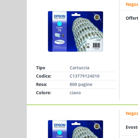
Negoz
Offer
Tipo
Cartuccia
Codice:
C13T79124010
Resa:
800 pagine
Colore:
ciano
Negoz
Evost