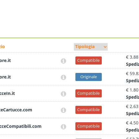
io
€ 3.88
ore.it
Compatibile
Sped
i
€ 59.8
ore.it
Originale
Sped
i
€ 1.80
cceIn.it
Compatibile
Sped
i
€ 2.63
teCartucce.com
Compatibile
Sped
i
€ 4.50
cceCompatibili.com
Compatibile
Sped
i