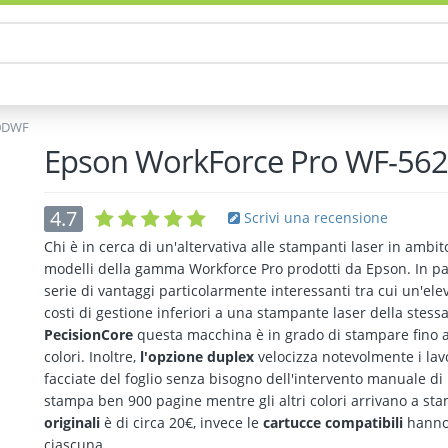
20DWF
Epson WorkForce Pro WF-5
4.7
Scrivi una recensione
Chi è in cerca di un'altervativa alle stampanti laser in ambi
modelli della gamma Workforce Pro prodotti da Epson. In par
serie di vantaggi particolarmente interessanti tra cui un'ele
costi di gestione inferiori a una stampante laser della stessa
PecisionCore
questa macchina è in grado di stampare fino a
colori. Inoltre,
l'opzione duplex
velocizza notevolmente i lav
facciate del foglio senza bisogno dell'intervento manuale di
stampa ben 900 pagine mentre gli altri colori arrivano a sta
originali
è di circa 20€, invece le
cartucce compatibili
hanno 
ciascuna.