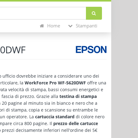
Home
Stampanti
620DWF
to ufficio dovrebbe iniziare a considerare uno dei
ticolare, la
WorkForce Pro WF-5620DWF
offre una
vata velocità di stampa, bassi consumi energetici e
 fascia di prezzo. Grazie alla
testina di stampa
 20 pagine al minuto sia in bianco e nero che a
ori di stampa, copia e scansione su entrambe le
 un operatore. La
cartuccia standard
di colore nero
mpare circa 800 pagine. Il
prezzo delle cartucce
prezzi decisamente inferiori nell'ordine dei 5€