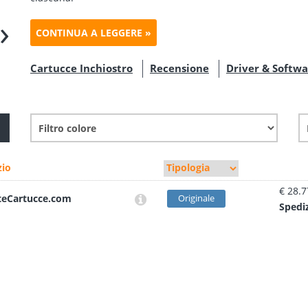
›
CONTINUA A LEGGERE »
Cartucce Inchiostro
Recensione
Driver & Softw
io
€ 28.7
teCartucce.com
Originale
Sped
i