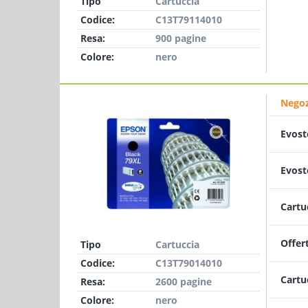
Tipo
Cartuccia
Codice:
C13T79114010
Resa:
900 pagine
Colore:
nero
Negoz
Evost
Evost
Cartu
Offer
Tipo
Cartuccia
Codice:
C13T79014010
Cartu
Resa:
2600 pagine
Colore:
nero