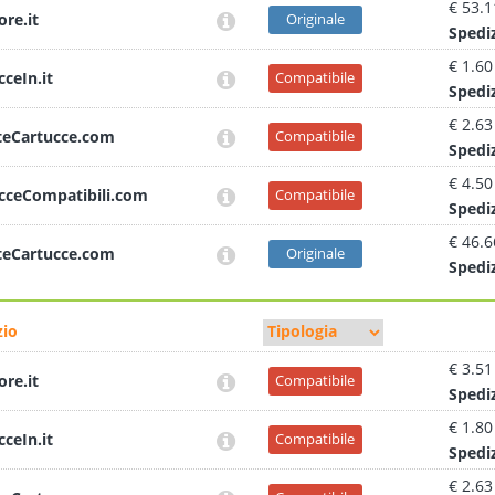
€ 53.1
ore.it
Originale
Sped
i
€ 1.60
cceIn.it
Compatibile
Sped
i
€ 2.63
teCartucce.com
Compatibile
Sped
i
€ 4.50
cceCompatibili.com
Compatibile
Sped
i
€ 46.6
teCartucce.com
Originale
Sped
i
io
€ 3.51
ore.it
Compatibile
Sped
i
€ 1.80
cceIn.it
Compatibile
Sped
i
€ 2.63