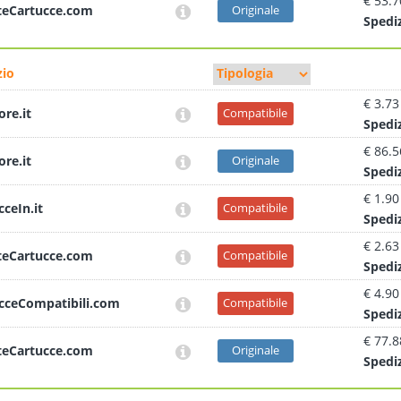
€ 53.7
teCartucce.com
Originale
Sped
i
io
€ 3.73
ore.it
Compatibile
Sped
i
€ 86.5
ore.it
Originale
Sped
i
€ 1.90
cceIn.it
Compatibile
Sped
i
€ 2.63
teCartucce.com
Compatibile
Sped
i
€ 4.90
cceCompatibili.com
Compatibile
Sped
i
€ 77.8
teCartucce.com
Originale
Sped
i