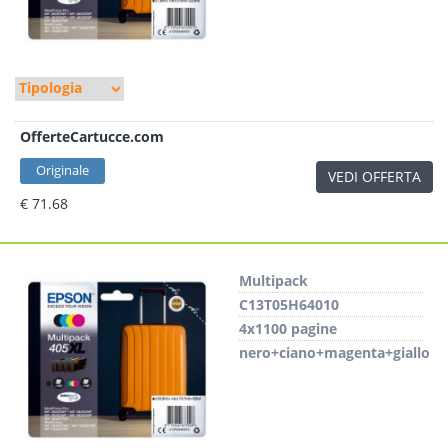
OfferteCartucce.com
Originale
VEDI OFFERTA
€ 71.68
Multipack
C13T05H64010
4x1100 pagine
nero+ciano+magenta+giallo