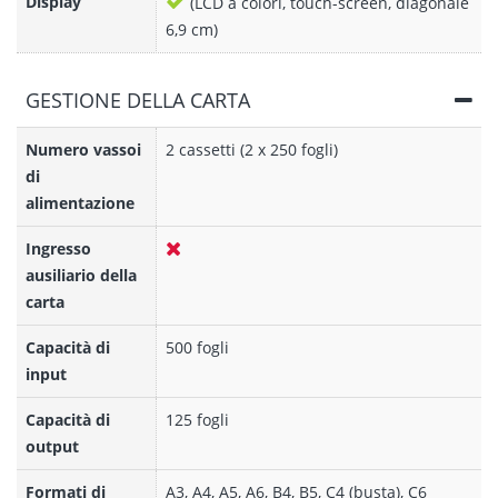
Display
(LCD a colori, touch-screen, diagonale
6,9 cm)
GESTIONE DELLA CARTA
Numero vassoi
2 cassetti (2 x 250 fogli)
di
alimentazione
Ingresso
ausiliario della
carta
Capacità di
500 fogli
input
Capacità di
125 fogli
output
Formati di
A3, A4, A5, A6, B4, B5, C4 (busta), C6