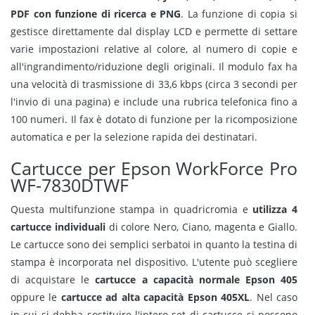
PDF con funzione di ricerca e PNG
. La funzione di copia si
gestisce direttamente dal display LCD e permette di settare
varie impostazioni relative al colore, al numero di copie e
all'ingrandimento/riduzione degli originali. Il modulo fax ha
una velocità di trasmissione di 33,6 kbps (circa 3 secondi per
l'invio di una pagina) e include una rubrica telefonica fino a
100 numeri. Il fax è dotato di funzione per la ricomposizione
automatica e per la selezione rapida dei destinatari.
Cartucce per Epson WorkForce Pro
WF-7830DTWF
Questa multifunzione stampa in quadricromia e
utilizza 4
cartucce individuali
di colore Nero, Ciano, magenta e Giallo.
Le cartucce sono dei semplici serbatoi in quanto la testina di
stampa è incorporata nel dispositivo. L'utente può scegliere
di acquistare le
cartucce a capacità normale Epson 405
oppure le
cartucce ad alta capacità Epson 405XL
. Nel caso
in cui si debba sostituire l'intero set di cartucce si possono