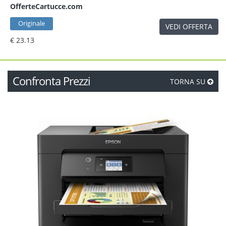
OfferteCartucce.com
Originale
VEDI OFFERTA
€ 23.13
Confronta Prezzi
TORNA SU