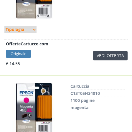
OfferteCartucce.com
Originale
VEDI OFFERTA
€ 14.55
Cartuccia
C13T05H34010
1100 pagine
magenta