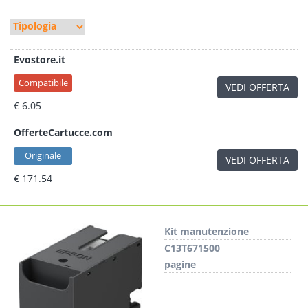
Evostore.it
Compatibile
VEDI OFFERTA
€ 6.05
OfferteCartucce.com
Originale
VEDI OFFERTA
€ 171.54
Kit manutenzione
C13T671500
pagine