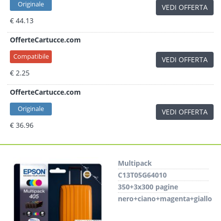
Originale
VEDI OFFERTA
€ 44.13
OfferteCartucce.com
Compatibile
VEDI OFFERTA
€ 2.25
OfferteCartucce.com
Originale
VEDI OFFERTA
€ 36.96
Multipack
C13T05G64010
350+3x300 pagine
nero+ciano+magenta+giallo