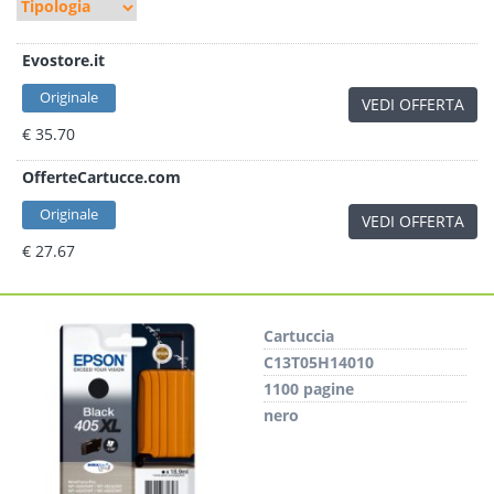
Evostore.it
Originale
VEDI OFFERTA
€ 35.70
OfferteCartucce.com
Originale
VEDI OFFERTA
€ 27.67
Cartuccia
C13T05H14010
1100 pagine
nero