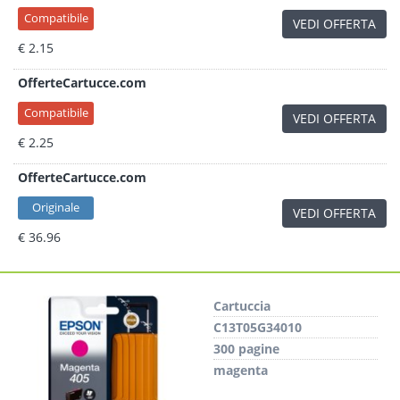
Compatibile
VEDI OFFERTA
€ 2.15
OfferteCartucce.com
Compatibile
VEDI OFFERTA
€ 2.25
OfferteCartucce.com
Originale
VEDI OFFERTA
€ 36.96
Cartuccia
C13T05G34010
300 pagine
magenta