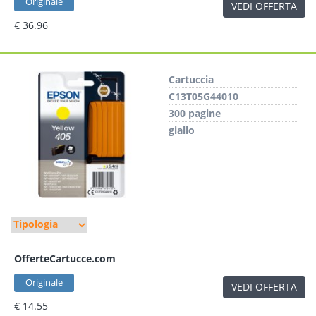
Originale
VEDI OFFERTA
€ 36.96
Cartuccia
C13T05G44010
300 pagine
giallo
OfferteCartucce.com
Originale
VEDI OFFERTA
€ 14.55