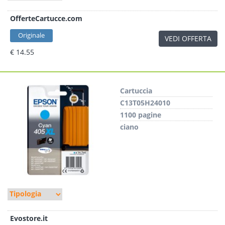
OfferteCartucce.com
Originale
VEDI OFFERTA
€ 14.55
Cartuccia
C13T05H24010
1100 pagine
ciano
Evostore.it