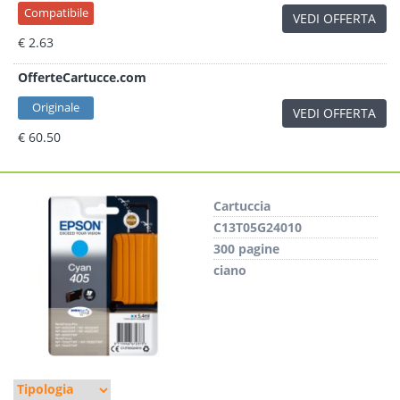
Compatibile
VEDI OFFERTA
€ 2.63
OfferteCartucce.com
Originale
VEDI OFFERTA
€ 60.50
Cartuccia
C13T05G24010
300 pagine
ciano