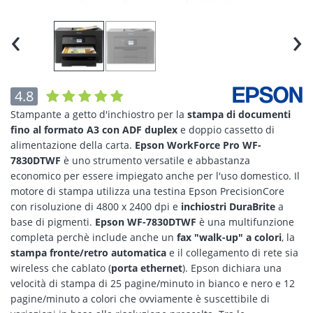
‹
›
4.8
Stampante a getto d'inchiostro per la
stampa di documenti
fino al formato A3 con ADF duplex
e doppio cassetto di
alimentazione della carta.
Epson WorkForce Pro WF-
7830DTWF
è uno strumento versatile e abbastanza
economico per essere impiegato anche per l'uso domestico. Il
motore di stampa utilizza una testina Epson PrecisionCore
con risoluzione di 4800 x 2400 dpi e
inchiostri DuraBrite
a
base di pigmenti.
Epson WF-7830DTWF
è una multifunzione
completa perchè include anche un
fax "walk-up" a colori
, la
stampa fronte/retro automatica
e il collegamento di rete sia
wireless che cablato (
porta ethernet
). Epson dichiara una
velocità di stampa di 25 pagine/minuto in bianco e nero e 12
pagine/minuto a colori che ovviamente è suscettibile di