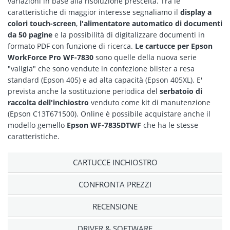
variazioni in base alla risoluzione prescelta. Tra le
caratteristiche di maggior interesse segnaliamo il
display a
colori touch-screen
,
l'alimentatore automatico di documenti
da 50 pagine
e la possibilità di digitalizzare documenti in
formato PDF con funzione di ricerca.
Le cartucce per Epson
WorkForce Pro WF-7830
sono quelle della nuova serie
"valigia" che sono vendute in confezione blister a resa
standard (Epson 405) e ad alta capacità (Epson 405XL). E'
prevista anche la sostituzione periodica del
serbatoio di
raccolta dell'inchiostro
venduto come kit di manutenzione
(Epson C13T671500). Online è possibile acquistare anche il
modello gemello
Epson WF-7835DTWF
che ha le stesse
caratteristiche.
CARTUCCE INCHIOSTRO
CONFRONTA PREZZI
RECENSIONE
DRIVER & SOFTWARE