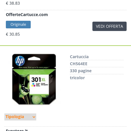
€ 38.83
OfferteCartucce.com
Originale
VEDI OFFERTA
€ 30.85
Cartuccia
CH564EE
330 pagine
tricolor
Evostore.it