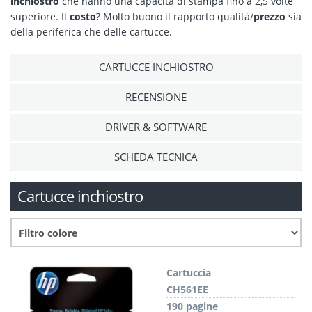
inchiostro
che hanno una capacità di stampa fino a 2,5 volte
superiore. Il
costo
? Molto buono il rapporto qualità/
prezzo
sia
della periferica che delle cartucce.
CARTUCCE INCHIOSTRO
RECENSIONE
DRIVER & SOFTWARE
SCHEDA TECNICA
Cartucce inchiostro
Cartuccia
CH561EE
190 pagine