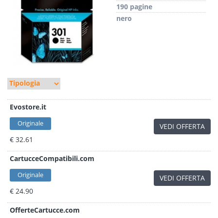
190 pagine
nero
Evostore.it
Originale
VEDI OFFERTA
€ 32.61
CartucceCompatibili.com
Originale
VEDI OFFERTA
€ 24.90
OfferteCartucce.com