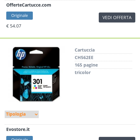
OfferteCartucce.com
Originale
VEDI OFFERTA
€ 54.07
Cartuccia
CH562EE
165 pagine
tricolor
Evostore.it
Originale