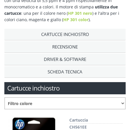
con una velocità di 5,5 ppm e 4 ppm rispettivamente in
monocromatico e a colori. Il motore di stampa
utilizza due
cartucce
: una per il colore nero (
HP 301 nero
) e l'altra per i
colori ciano, magenta e giallo (
HP 301 color
).
CARTUCCE INCHIOSTRO
RECENSIONE
DRIVER & SOFTWARE
SCHEDA TECNICA
Cartucce inchiostro
Cartuccia
CH561EE