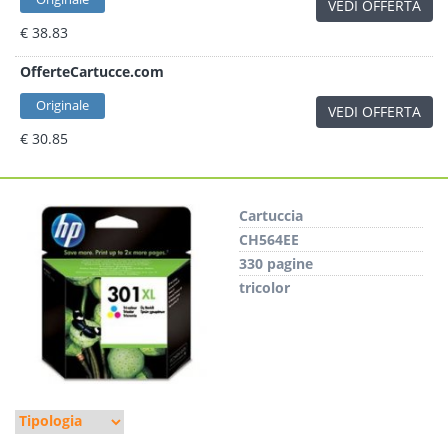
VEDI OFFERTA
€ 38.83
OfferteCartucce.com
Originale
VEDI OFFERTA
€ 30.85
Cartuccia
CH564EE
330 pagine
tricolor