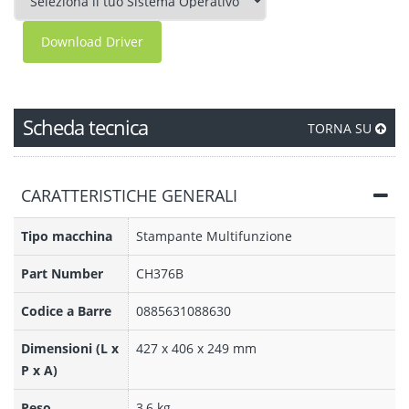
Download Driver
Scheda tecnica
TORNA SU
CARATTERISTICHE GENERALI
Tipo macchina
Stampante Multifunzione
Part Number
CH376B
Codice a Barre
0885631088630
Dimensioni (L x
427 x 406 x 249 mm
P x A)
Peso
3,6 kg