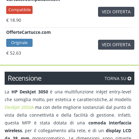
Compatibile
VEDI OFFERTA
€ 18.90
OfferteCartucce.com
Originale
VEDI OFFERTA
€ 52.63
Recensione
TORNA SU
La
HP DeskJet 3050
è una multifunzione inkjet entry-level
che somiglia molto, per estetica e caratteristiche, al modello
DeskJet 2050A
ma con delle migliorie sostanziali dal punto di
vista della connettività e della facilità di gestione. Infatti,
questa MFP è stata dotata di una
comoda interfaccia
wireless
, per il collegamento alla rete, e di un
display LCD
da 38 mm
monocromatico. Le dimensioni sono rimaste