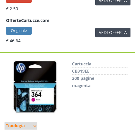
VEDI OFFERTA
€ 2.50
OfferteCartucce.com
Originale
VEDI OFFERTA
€ 46.64
Cartuccia
CB319EE
300 pagine
magenta