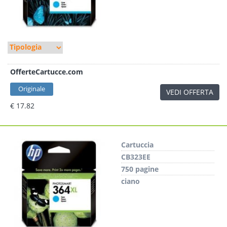
OfferteCartucce.com
Originale
VEDI OFFERTA
€ 17.82
Cartuccia
CB323EE
750 pagine
ciano