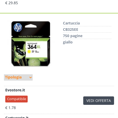
€ 29.85
Cartuccia
CB325EE
750 pagine
giallo
Evostore.it
Compatibile
VEDI OFFERTA
€ 1.78
CartucceIn.it