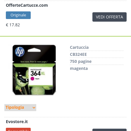
OfferteCartucce.com
Originale
VEDI OFFERTA
€ 17.82
Cartuccia
CB324EE
750 pagine
magenta
Evostore.it