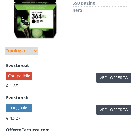
550 pagine
nero
Evostore.it
Compatibile
VEDI OFFERTA
€ 1.85
Evostore.it
Originale
VEDI OFFERTA
€ 43.27
OfferteCartucce.com